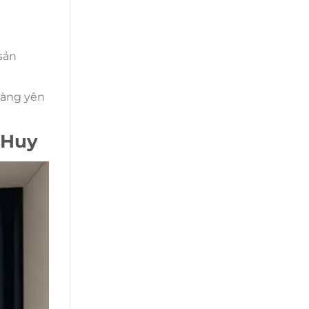
sản
hàng yên
 Huy