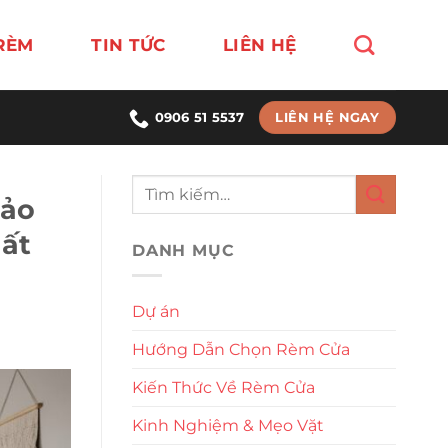
RÈM
TIN TỨC
LIÊN HỆ
LIÊN HỆ NGAY
0906 51 5537
hảo
hất
DANH MỤC
Dự án
Hướng Dẫn Chọn Rèm Cửa
Kiến Thức Về Rèm Cửa
Kinh Nghiệm & Mẹo Vặt