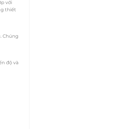
ợp với
g thiết
g. Chúng
ến độ và