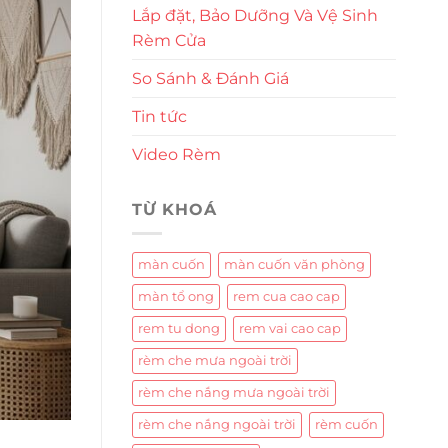
Lắp đặt, Bảo Dưỡng Và Vệ Sinh
Rèm Cửa
So Sánh & Đánh Giá
Tin tức
Video Rèm
TỪ KHOÁ
màn cuốn
màn cuốn văn phòng
màn tổ ong
rem cua cao cap
rem tu dong
rem vai cao cap
rèm che mưa ngoài trời
rèm che nắng mưa ngoài trời
rèm che nắng ngoài trời
rèm cuốn