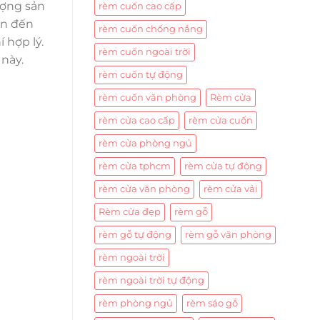
ượng sản
rèm cuốn cao cấp
ấn đến
rèm cuốn chống nắng
 hợp lý.
rèm cuốn ngoài trời
này.
rèm cuốn tự động
rèm cuốn văn phòng
Rèm cửa
rèm cửa cao cấp
rèm cửa cuốn
rèm cửa phòng ngủ
rèm cửa tphcm
rèm cửa tự động
rèm cửa văn phòng
rèm cửa vải
Rèm cửa đẹp
rèm gỗ
rèm gỗ tự động
rèm gỗ văn phòng
rèm ngoài trời
rèm ngoài trời tự động
rèm phòng ngủ
rèm sáo gỗ