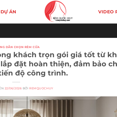
DỰ ÁN
VIDEO 
NG DẪN CHỌN RÈM CỬA
ng khách trọn gói giá tốt từ k
n lắp đặt hoàn thiện, đảm bảo c
tiến độ công trình.
RÊN
22/06/2026
BỞI
REMQUOCHUY