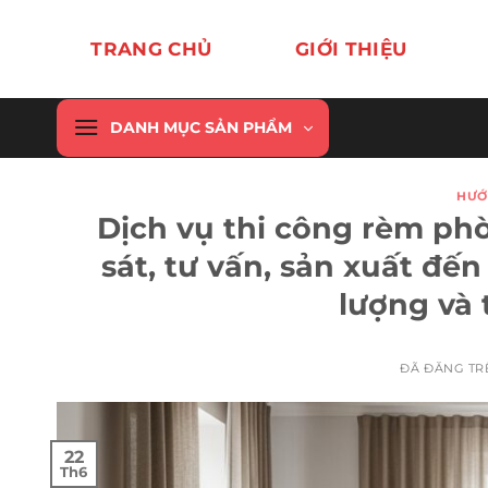
Chuyển
đến
TRANG CHỦ
GIỚI THIỆU
nội
dung
DANH MỤC SẢN PHẨM
HƯỚ
Dịch vụ thi công rèm phò
sát, tư vấn, sản xuất đế
lượng và 
ĐÃ ĐĂNG T
22
Th6