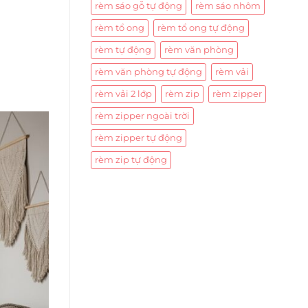
rèm sáo gỗ tự động
rèm sáo nhôm
rèm tổ ong
rèm tổ ong tự động
rèm tự động
rèm văn phòng
rèm văn phòng tự động
rèm vải
rèm vải 2 lớp
rèm zip
rèm zipper
rèm zipper ngoài trời
rèm zipper tự động
rèm zip tự động