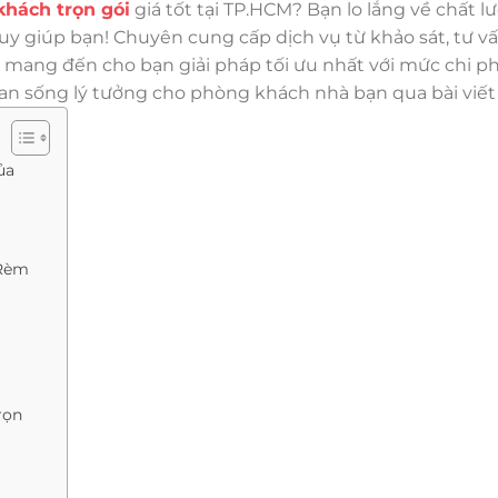
hách trọn gói
giá tốt tại TP.HCM? Bạn lo lắng về chất l
y giúp bạn! Chuyên cung cấp dịch vụ từ khảo sát, tư v
 mang đến cho bạn giải pháp tối ưu nhất với mức chi phí
n sống lý tưởng cho phòng khách nhà bạn qua bài viết 
ủa
 Rèm
rọn