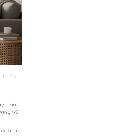
u chuẩn
uy luôn
ượng tối
hực hiện