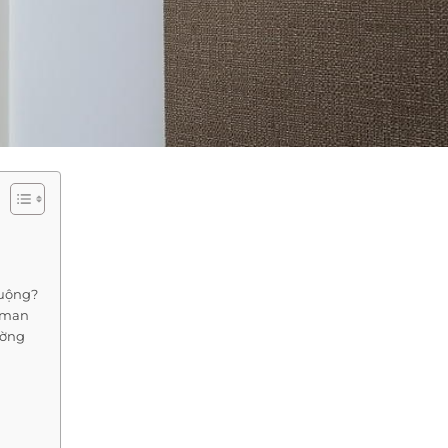
huộng?
Roman
ường