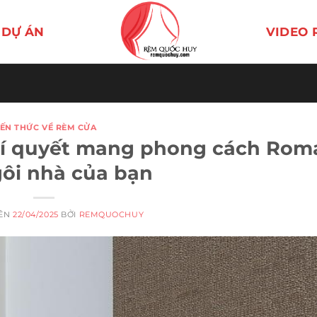
DỰ ÁN
VIDEO 
IẾN THỨC VỀ RÈM CỬA
Bí quyết mang phong cách Rom
ôi nhà của bạn
RÊN
22/04/2025
BỞI
REMQUOCHUY