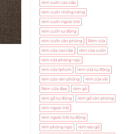
rèm cuốn cao cấp
rèm cuốn chống nắng
rèm cuốn ngoài trời
rèm cuốn tự động
rèm cuốn văn phòng
Rèm cửa
rèm cửa cao cấp
rèm cửa cuốn
rèm cửa phòng ngủ
rèm cửa tphcm
rèm cửa tự động
rèm cửa văn phòng
rèm cửa vải
Rèm cửa đẹp
rèm gỗ
rèm gỗ tự động
rèm gỗ văn phòng
rèm ngoài trời
rèm ngoài trời tự động
rèm phòng ngủ
rèm sáo gỗ