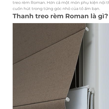
treo rèm Roman. Hơn cả một món phụ kiện nội th
cuốn hút trong từng góc nhỏ của tổ ấm bạn.
Thanh treo rèm Roman là gì?