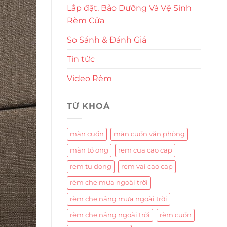
Lắp đặt, Bảo Dưỡng Và Vệ Sinh
Rèm Cửa
So Sánh & Đánh Giá
Tin tức
Video Rèm
TỪ KHOÁ
màn cuốn
màn cuốn văn phòng
màn tổ ong
rem cua cao cap
rem tu dong
rem vai cao cap
rèm che mưa ngoài trời
rèm che nắng mưa ngoài trời
rèm che nắng ngoài trời
rèm cuốn