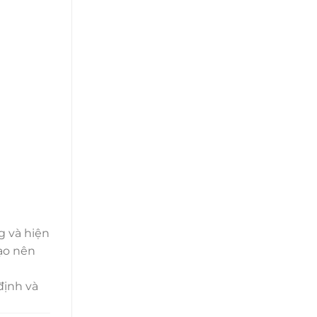
g và hiện
ạo nên
định và