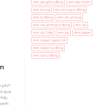
rèm sáo gỗ tự động
rèm sáo nhôm
rèm tổ ong
rèm tổ ong tự động
rèm tự động
rèm văn phòng
rèm văn phòng tự động
rèm vải
rèm vải 2 lớp
rèm zip
rèm zipper
rèm zipper ngoài trời
rèm zipper tự động
rèm zip tự động
an
 phí?
bỏ qua
 hãy
thanh