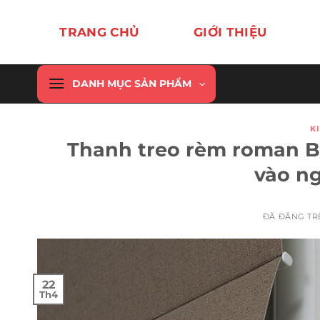
Chuyển
đến
TRANG CHỦ
GIỚI THIỆU
nội
dung
DANH MỤC SẢN PHẨM
K
Thanh treo rèm roman 
vào ng
ĐÃ ĐĂNG T
22
Th4