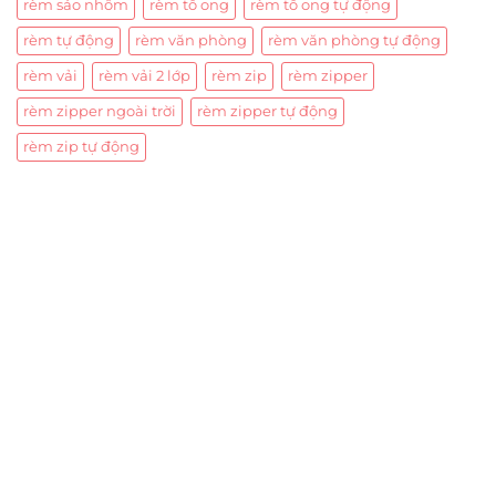
rèm sáo nhôm
rèm tổ ong
rèm tổ ong tự động
rèm tự động
rèm văn phòng
rèm văn phòng tự động
rèm vải
rèm vải 2 lớp
rèm zip
rèm zipper
rèm zipper ngoài trời
rèm zipper tự động
rèm zip tự động
Trụ sở chính
CÔNG TY TNHH CAN CIN VIỆT NAM
Mã số thuế:
0317918046
Địa Chỉ:
606/42 Đường 3 Tháng 2, Phường Diên Hồng,
Thành phố Hồ Chí Minh (P.14 Q10).
Hotline:
0906 51 5537 – 0282 253 5537
Xưởng Sản Xuất:
C30 Thành Thái, Phường 9, Quận 10,
TP.HCM