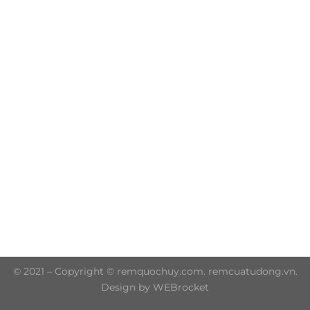
Trụ sở chính: 606/42 Đường 3 Tháng 2, Phường Diên
Hồng, Thành phố Hồ Chí Minh (P.14 Q10)
Hotline: 0906 51 5537 – 0282 253 5537
© 2021 – Copyright © remquochuy.com. remcuatudong.vn.
Design by WEBrocket