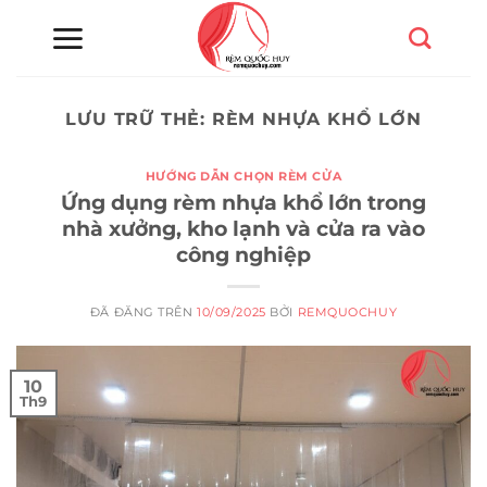
Chuyển
đến
nội
dung
LƯU TRỮ THẺ:
RÈM NHỰA KHỔ LỚN
HƯỚNG DẪN CHỌN RÈM CỬA
Ứng dụng rèm nhựa khổ lớn trong
nhà xưởng, kho lạnh và cửa ra vào
công nghiệp
ĐÃ ĐĂNG TRÊN
10/09/2025
BỞI
REMQUOCHUY
10
Th9