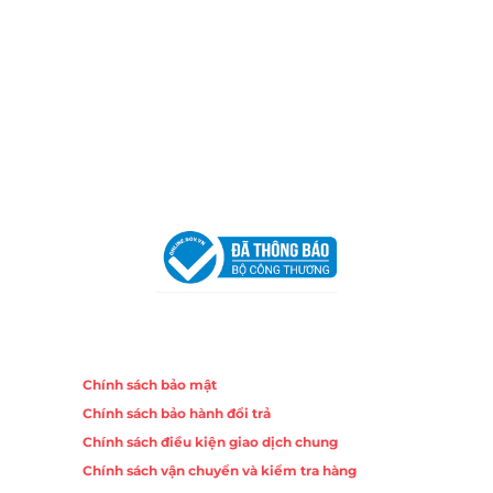
Email:
congtycancin@gmail.com
Chi nhánh Nha Trang
Địa Chỉ:
86 Đường 23 Tháng 10, Phương Sài, Nha
Trang, Khánh Hòa
Hotline:
0906 51 5537 – 0282 253 5537
Email:
congtycancin@gmail.com
Chi nhánh Hà Nội - Đà Nẵng
VPĐD Tại Hà Nội:
13BT3 Vạn Phúc, Hà Đông, Hà Nội
VPĐD Tại Đà Nẵng :
Số 403 Nguyễn Hữu Thọ, Phường
Khuê Trung, Quận Cẩm Lệ, TP. Đà Nẵng
Chính sách
Chính sách bảo mật
Chính sách bảo hành đổi trả
Chính sách điều kiện giao dịch chung
Chính sách vận chuyển và kiểm tra hàng