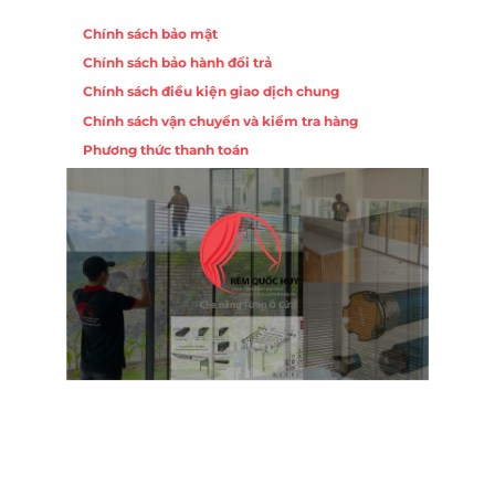
Chính sách
Chính sách bảo mật
Chính sách bảo hành đổi trả
ồng,
Chính sách điều kiện giao dịch chung
Chính sách vận chuyển và kiểm tra hàng
 10,
Phương thức thanh toán
Nội
ường