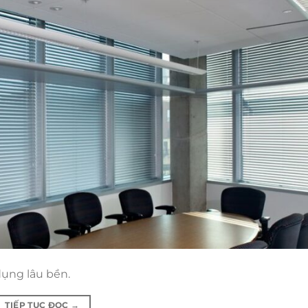
ụng lâu bền.
TIẾP TỤC ĐỌC
→