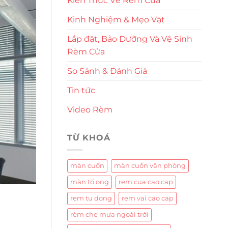
Kiến Thức Về Rèm Cửa
Kinh Nghiệm & Mẹo Vặt
Lắp đặt, Bảo Dưỡng Và Vệ Sinh
Rèm Cửa
So Sánh & Đánh Giá
Tin tức
Video Rèm
TỪ KHOÁ
màn cuốn
màn cuốn văn phòng
màn tổ ong
rem cua cao cap
rem tu dong
rem vai cao cap
rèm che mưa ngoài trời