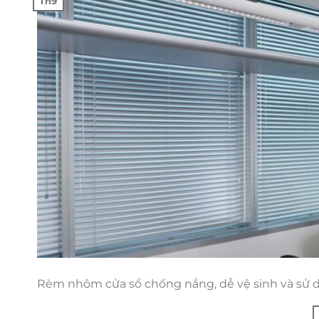
Th9
Rèm nhôm cửa sổ chống nắng, dễ vệ sinh và sử d