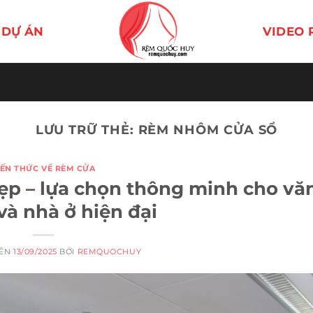
DỰ ÁN
VIDEO 
LƯU TRỮ THẺ:
RÈM NHÔM CỬA SỔ
IẾN THỨC VỀ RÈM CỬA
p – lựa chọn thông minh cho vă
à nhà ở hiện đại
RÊN
13/09/2025
BỞI
REMQUOCHUY