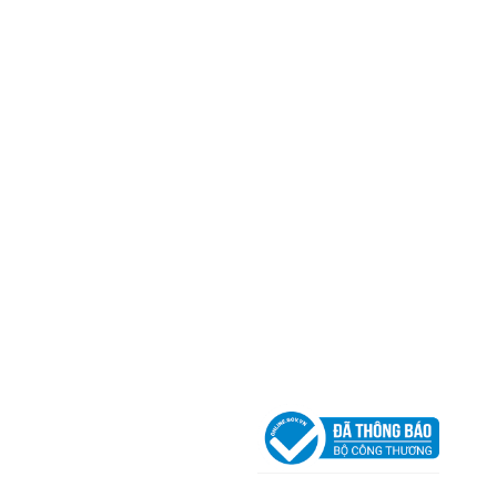
Trụ sở chính
CÔNG TY TNHH CAN CIN VIỆT NAM
Mã số thuế:
0317918046
Địa Chỉ:
606/42 Đường 3 Tháng 2, Phường Diên H
Thành phố Hồ Chí Minh (P.14 Q10).
Hotline:
0906 51 5537 – 0282 253 5537
Xưởng Sản Xuất:
C30 Thành Thái, Phường 9, Quận
TP.HCM
Email:
congtycancin@gmail.com
Chi nhánh Nha Trang
Địa Chỉ:
86 Đường 23 Tháng 10, Phương Sài, Nha
Trang, Khánh Hòa
Hotline:
0906 51 5537 – 0282 253 5537
Email:
congtycancin@gmail.com
Chi nhánh Hà Nội - Đà Nẵng
VPĐD Tại Hà Nội:
13BT3 Vạn Phúc, Hà Đông, Hà 
VPĐD Tại Đà Nẵng :
Số 403 Nguyễn Hữu Thọ, Ph
Khuê Trung, Quận Cẩm Lệ, TP. Đà Nẵng