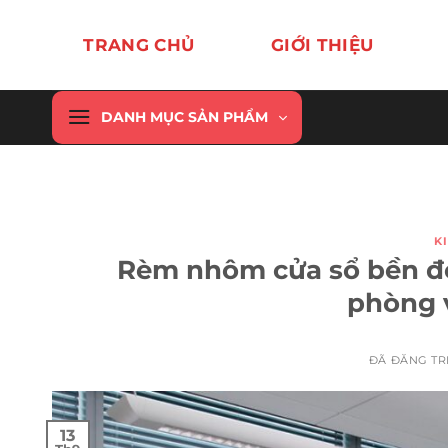
Chuyển
đến
TRANG CHỦ
GIỚI THIỆU
nội
dung
DANH MỤC SẢN PHẨM
K
Rèm nhôm cửa sổ bền đẹ
phòng v
ĐÃ ĐĂNG T
13