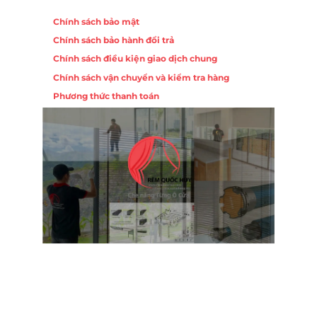
Chính sách
Chính sách bảo mật
Chính sách bảo hành đổi trả
ồng,
Chính sách điều kiện giao dịch chung
Chính sách vận chuyển và kiểm tra hàng
 10,
Phương thức thanh toán
Nội
ường