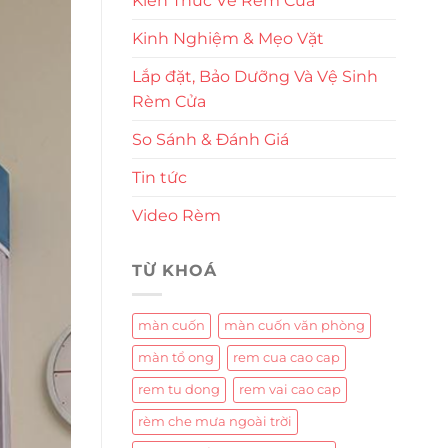
Kiến Thức Về Rèm Cửa
Kinh Nghiệm & Mẹo Vặt
Lắp đặt, Bảo Dưỡng Và Vệ Sinh
Rèm Cửa
So Sánh & Đánh Giá
Tin tức
Video Rèm
TỪ KHOÁ
màn cuốn
màn cuốn văn phòng
màn tổ ong
rem cua cao cap
rem tu dong
rem vai cao cap
rèm che mưa ngoài trời