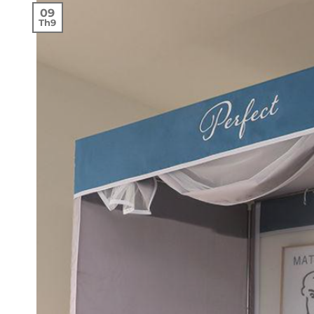
09
Th9