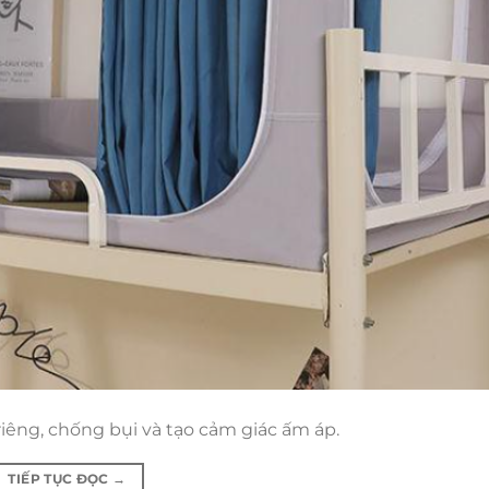
êng, chống bụi và tạo cảm giác ấm áp.
TIẾP TỤC ĐỌC
→