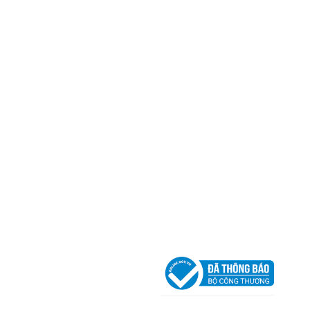
Trụ sở chính
CÔNG TY TNHH CAN CIN VIỆT NAM
Mã số thuế:
0317918046
Địa Chỉ:
606/42 Đường 3 Tháng 2, Phường Diên H
Thành phố Hồ Chí Minh (P.14 Q10).
Hotline:
0906 51 5537 – 0282 253 5537
Xưởng Sản Xuất:
C30 Thành Thái, Phường 9, Quận
TP.HCM
Email:
congtycancin@gmail.com
Chi nhánh Nha Trang
Địa Chỉ:
86 Đường 23 Tháng 10, Phương Sài, Nha
Trang, Khánh Hòa
Hotline:
0906 51 5537 – 0282 253 5537
Email:
congtycancin@gmail.com
Chi nhánh Hà Nội - Đà Nẵng
VPĐD Tại Hà Nội:
13BT3 Vạn Phúc, Hà Đông, Hà 
VPĐD Tại Đà Nẵng :
Số 403 Nguyễn Hữu Thọ, Ph
Khuê Trung, Quận Cẩm Lệ, TP. Đà Nẵng