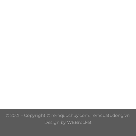
Trụ sở chính: 606/42 Đường 3 Tháng 2, Phường Diên
Hồng, Thành phố Hồ Chí Minh (P.14 Q10)
Hotline: 0906 51 5537 – 0282 253 5537
© 2021 – Copyright © remquochuy.com. remcuatudong.vn.
Design by WEBrocket