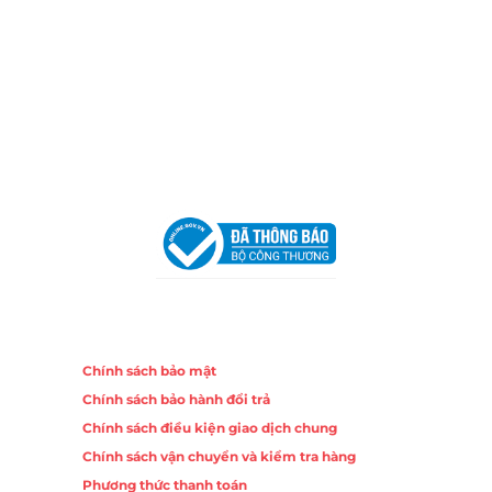
Chi nhánh Nha Trang
Địa Chỉ:
86 Đường 23 Tháng 10, Phương Sài, Nha
Trang, Khánh Hòa
Hotline:
0906 51 5537 – 0282 253 5537
Email:
congtycancin@gmail.com
Chi nhánh Hà Nội - Đà Nẵng
VPĐD Tại Hà Nội:
13BT3 Vạn Phúc, Hà Đông, Hà Nội
VPĐD Tại Đà Nẵng :
Số 403 Nguyễn Hữu Thọ, Phường
Khuê Trung, Quận Cẩm Lệ, TP. Đà Nẵng
Chính sách
Chính sách bảo mật
Chính sách bảo hành đổi trả
Chính sách điều kiện giao dịch chung
Chính sách vận chuyển và kiểm tra hàng
Phương thức thanh toán