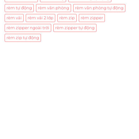
rèm tự động
rèm văn phòng
rèm văn phòng tự động
rèm vải
rèm vải 2 lớp
rèm zip
rèm zipper
rèm zipper ngoài trời
rèm zipper tự động
rèm zip tự động
Trụ sở chính
CÔNG TY TNHH CAN CIN VIỆT NAM
Mã số thuế:
0317918046
Địa Chỉ:
606/42 Đường 3 Tháng 2, Phường Diên Hồng,
Thành phố Hồ Chí Minh (P.14 Q10).
Hotline:
0906 51 5537 – 0282 253 5537
Xưởng Sản Xuất:
C30 Thành Thái, Phường 9, Quận 10,
TP.HCM
Email:
congtycancin@gmail.com