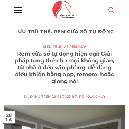
Chuyển
đến
nội
dung
LƯU TRỮ THẺ:
RÈM CỬA SỔ TỰ ĐỘNG
KIẾN THỨC VỀ RÈM CỬA
Rèm cửa sổ tự động hiện đại: Giải
pháp tổng thể cho mọi không gian,
từ nhà ở đến văn phòng, dễ dàng
điều khiển bằng app, remote, hoặc
giọng nói
ĐÃ ĐĂNG TRÊN
28/08/2025
BỞI
REMQUOCHUY
28
Th8