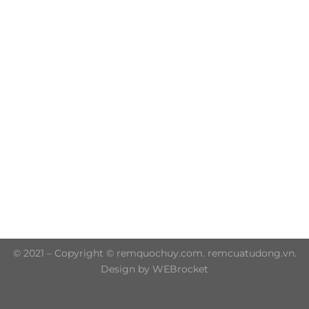
Trụ sở chính: 606/42 Đường 3 Tháng 2, Phường Diên
Hồng, Thành phố Hồ Chí Minh (P.14 Q10)
Hotline: 0906 51 5537 – 0282 253 5537
© 2021 – Copyright © remquochuy.com. remcuatudong.vn.
Design by WEBrocket