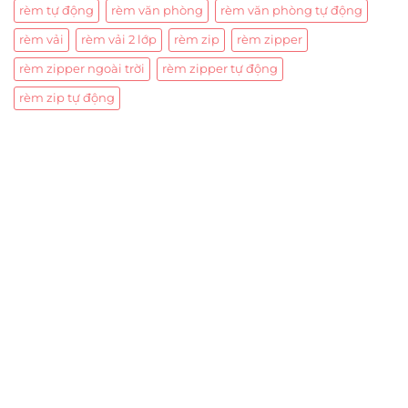
rèm tự động
rèm văn phòng
rèm văn phòng tự động
rèm vải
rèm vải 2 lớp
rèm zip
rèm zipper
rèm zipper ngoài trời
rèm zipper tự động
rèm zip tự động
Trụ sở chính
CÔNG TY TNHH CAN CIN VIỆT NAM
Mã số thuế:
0317918046
Địa Chỉ:
606/42 Đường 3 Tháng 2, Phường Diên Hồng,
Thành phố Hồ Chí Minh (P.14 Q10).
Hotline:
0906 51 5537 – 0282 253 5537
Xưởng Sản Xuất:
C30 Thành Thái, Phường 9, Quận 10,
TP.HCM
Email:
congtycancin@gmail.com
Chi nhánh Nha Trang