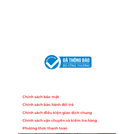
Địa Chỉ:
86 Đường 23 Tháng 10, Phương Sài, Nha
Trang, Khánh Hòa
Hotline:
0906 51 5537 – 0282 253 5537
Email:
congtycancin@gmail.com
Chi nhánh Hà Nội - Đà Nẵng
VPĐD Tại Hà Nội:
13BT3 Vạn Phúc, Hà Đông, Hà Nội
VPĐD Tại Đà Nẵng :
Số 403 Nguyễn Hữu Thọ, Phường
Khuê Trung, Quận Cẩm Lệ, TP. Đà Nẵng
Chính sách
Chính sách bảo mật
Chính sách bảo hành đổi trả
Chính sách điều kiện giao dịch chung
Chính sách vận chuyển và kiểm tra hàng
Phương thức thanh toán