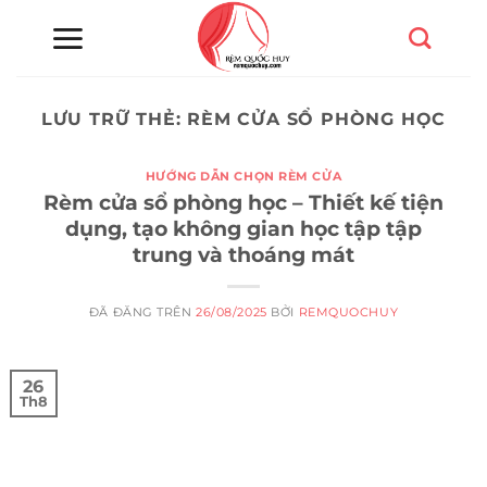
Chuyển
đến
nội
dung
LƯU TRỮ THẺ:
RÈM CỬA SỔ PHÒNG HỌC
HƯỚNG DẪN CHỌN RÈM CỬA
Rèm cửa sổ phòng học – Thiết kế tiện
dụng, tạo không gian học tập tập
trung và thoáng mát
ĐÃ ĐĂNG TRÊN
26/08/2025
BỞI
REMQUOCHUY
26
Th8