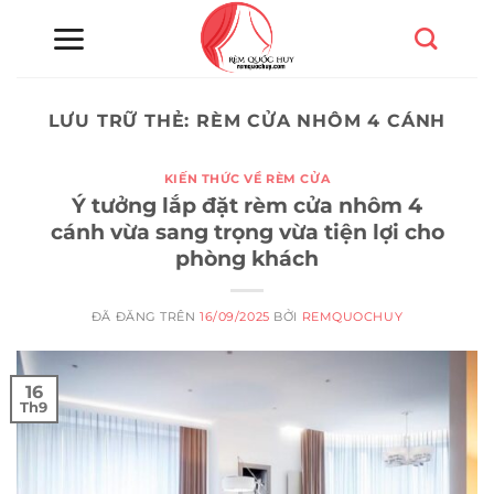
Chuyển
đến
nội
dung
LƯU TRỮ THẺ:
RÈM CỬA NHÔM 4 CÁNH
KIẾN THỨC VỀ RÈM CỬA
Ý tưởng lắp đặt rèm cửa nhôm 4
cánh vừa sang trọng vừa tiện lợi cho
phòng khách
ĐÃ ĐĂNG TRÊN
16/09/2025
BỞI
REMQUOCHUY
16
Th9