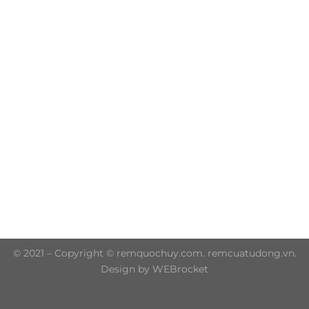
Trụ sở chính: 606/42 Đường 3 Tháng 2, Phường Diên
Hồng, Thành phố Hồ Chí Minh (P.14 Q10)
Hotline: 0906 51 5537 – 0282 253 5537
© 2021 – Copyright © remquochuy.com. remcuatudong.vn.
Design by WEBrocket