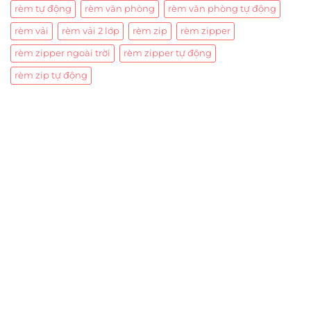
rèm tự động
rèm văn phòng
rèm văn phòng tự động
rèm vải
rèm vải 2 lớp
rèm zip
rèm zipper
rèm zipper ngoài trời
rèm zipper tự động
rèm zip tự động
Trụ sở chính
CÔNG TY TNHH CAN CIN VIỆT NAM
Mã số thuế:
0317918046
Địa Chỉ:
606/42 Đường 3 Tháng 2, Phường Diên Hồng,
Thành phố Hồ Chí Minh (P.14 Q10).
Hotline:
0906 51 5537 – 0282 253 5537
Xưởng Sản Xuất:
C30 Thành Thái, Phường 9, Quận 10,
TP.HCM
Email:
congtycancin@gmail.com
Chi nhánh Nha Trang