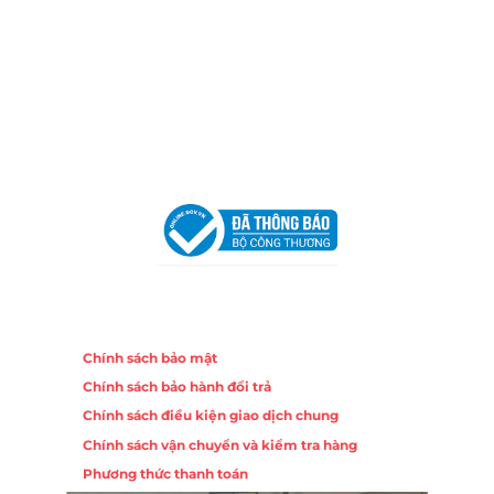
Địa Chỉ:
86 Đường 23 Tháng 10, Phương Sài, Nha
Trang, Khánh Hòa
Hotline:
0906 51 5537 – 0282 253 5537
Email:
congtycancin@gmail.com
Chi nhánh Hà Nội - Đà Nẵng
VPĐD Tại Hà Nội:
13BT3 Vạn Phúc, Hà Đông, Hà Nội
VPĐD Tại Đà Nẵng :
Số 403 Nguyễn Hữu Thọ, Phường
Khuê Trung, Quận Cẩm Lệ, TP. Đà Nẵng
Chính sách
Chính sách bảo mật
Chính sách bảo hành đổi trả
Chính sách điều kiện giao dịch chung
Chính sách vận chuyển và kiểm tra hàng
Phương thức thanh toán