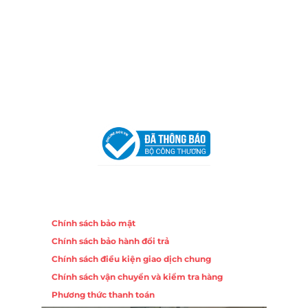
Địa Chỉ:
86 Đường 23 Tháng 10, Phương Sài, Nha
Trang, Khánh Hòa
Hotline:
0906 51 5537 – 0282 253 5537
Email:
congtycancin@gmail.com
Chi nhánh Hà Nội - Đà Nẵng
VPĐD Tại Hà Nội:
13BT3 Vạn Phúc, Hà Đông, Hà Nội
VPĐD Tại Đà Nẵng :
Số 403 Nguyễn Hữu Thọ, Phường
Khuê Trung, Quận Cẩm Lệ, TP. Đà Nẵng
Chính sách
Chính sách bảo mật
Chính sách bảo hành đổi trả
Chính sách điều kiện giao dịch chung
Chính sách vận chuyển và kiểm tra hàng
Phương thức thanh toán