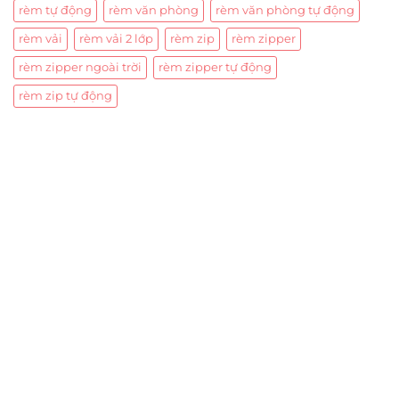
rèm tự động
rèm văn phòng
rèm văn phòng tự động
rèm vải
rèm vải 2 lớp
rèm zip
rèm zipper
rèm zipper ngoài trời
rèm zipper tự động
rèm zip tự động
Trụ sở chính
CÔNG TY TNHH CAN CIN VIỆT NAM
Mã số thuế:
0317918046
Địa Chỉ:
606/42 Đường 3 Tháng 2, Phường Diên Hồng,
Thành phố Hồ Chí Minh (P.14 Q10).
Hotline:
0906 51 5537 – 0282 253 5537
Xưởng Sản Xuất:
C30 Thành Thái, Phường 9, Quận 10,
TP.HCM
Email:
congtycancin@gmail.com
Chi nhánh Nha Trang