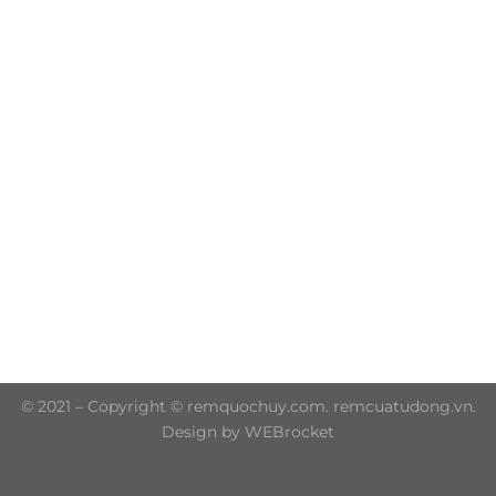
Trụ sở chính: 606/42 Đường 3 Tháng 2, Phường Diên
Hồng, Thành phố Hồ Chí Minh (P.14 Q10)
Hotline: 0906 51 5537 – 0282 253 5537
© 2021 – Copyright © remquochuy.com. remcuatudong.vn.
Design by WEBrocket