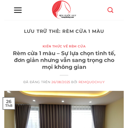
Chuyển
đến
nội
dung
LƯU TRỮ THẺ:
RÈM CỬA 1 MÀU
KIẾN THỨC VỀ RÈM CỬA
Rèm cửa 1 màu – Sự lựa chọn tinh tế,
đơn giản nhưng vẫn sang trọng cho
mọi không gian
ĐÃ ĐĂNG TRÊN
26/08/2025
BỞI
REMQUOCHUY
26
Th8