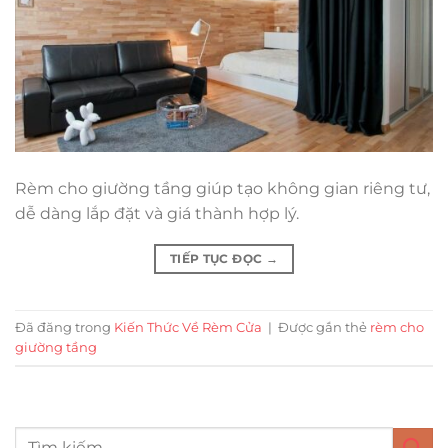
Rèm cho giường tầng giúp tạo không gian riêng tư,
dễ dàng lắp đặt và giá thành hợp lý.
TIẾP TỤC ĐỌC
→
Đã đăng trong
Kiến Thức Về Rèm Cửa
|
Được gắn thẻ
rèm cho
giường tầng