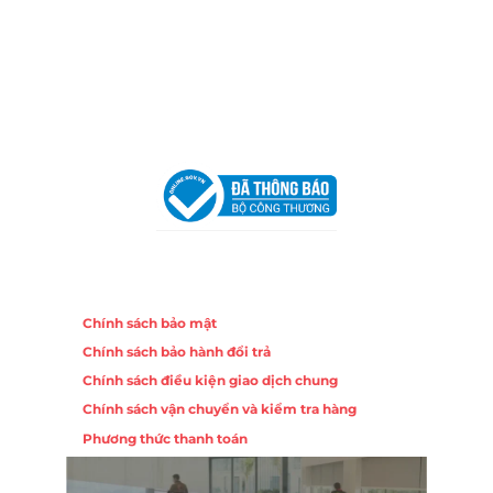
Trang, Khánh Hòa
Hotline:
0906 51 5537 – 0282 253 5537
Email:
congtycancin@gmail.com
Chi nhánh Hà Nội - Đà Nẵng
VPĐD Tại Hà Nội:
13BT3 Vạn Phúc, Hà Đông, Hà Nội
VPĐD Tại Đà Nẵng :
Số 403 Nguyễn Hữu Thọ, Phường
Khuê Trung, Quận Cẩm Lệ, TP. Đà Nẵng
Chính sách
Chính sách bảo mật
Chính sách bảo hành đổi trả
Chính sách điều kiện giao dịch chung
Chính sách vận chuyển và kiểm tra hàng
Phương thức thanh toán