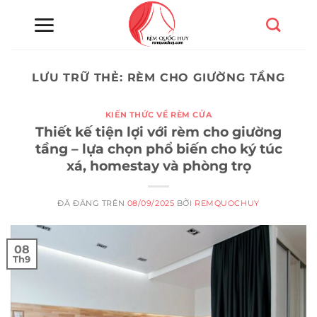
Chuyển
đến
nội
dung
LƯU TRỮ THẺ:
RÈM CHO GIƯỜNG TẦNG
KIẾN THỨC VỀ RÈM CỬA
Thiết kế tiện lợi với rèm cho giường
tầng – lựa chọn phổ biến cho ký túc
xá, homestay và phòng trọ
ĐÃ ĐĂNG TRÊN
08/09/2025
BỞI
REMQUOCHUY
08
Th9