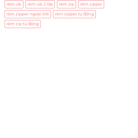
rèm vải
rèm vải 2 lớp
rèm zip
rèm zipper
rèm zipper ngoài trời
rèm zipper tự động
rèm zip tự động
Trụ sở chính
CÔNG TY TNHH CAN CIN VIỆT NAM
Mã số thuế:
0317918046
Địa Chỉ:
606/42 Đường 3 Tháng 2, Phường Diên Hồng,
Thành phố Hồ Chí Minh (P.14 Q10).
Hotline:
0906 51 5537 – 0282 253 5537
Xưởng Sản Xuất:
C30 Thành Thái, Phường 9, Quận 10,
TP.HCM
Email:
congtycancin@gmail.com
Chi nhánh Nha Trang
Địa Chỉ:
86 Đường 23 Tháng 10, Phương Sài, Nha