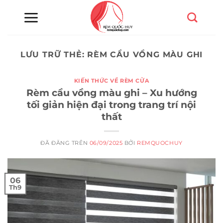
Chuyển
đến
nội
dung
LƯU TRỮ THẺ:
RÈM CẦU VỒNG MÀU GHI
KIẾN THỨC VỀ RÈM CỬA
Rèm cầu vồng màu ghi – Xu hướng
tối giản hiện đại trong trang trí nội
thất
ĐÃ ĐĂNG TRÊN
06/09/2025
BỞI
REMQUOCHUY
06
Th9