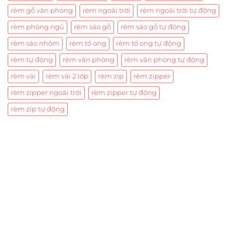
rèm gỗ văn phòng
rèm ngoài trời
rèm ngoài trời tự động
rèm phòng ngủ
rèm sáo gỗ
rèm sáo gỗ tự động
rèm sáo nhôm
rèm tổ ong
rèm tổ ong tự động
rèm tự động
rèm văn phòng
rèm văn phòng tự động
rèm vải
rèm vải 2 lớp
rèm zip
rèm zipper
rèm zipper ngoài trời
rèm zipper tự động
rèm zip tự động
Trụ sở chính
CÔNG TY TNHH CAN CIN VIỆT NAM
Mã số thuế:
0317918046
Địa Chỉ:
606/42 Đường 3 Tháng 2, Phường Diên Hồng,