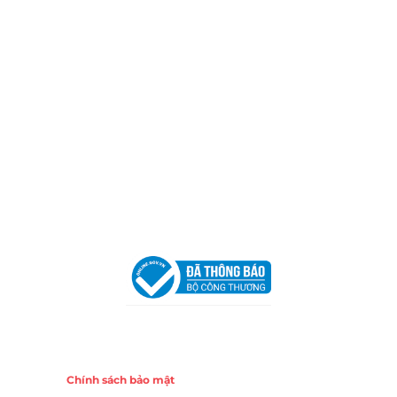
Thành phố Hồ Chí Minh (P.14 Q10).
Hotline:
0906 51 5537 – 0282 253 5537
Xưởng Sản Xuất:
C30 Thành Thái, Phường 9, Quận 10,
TP.HCM
Email:
congtycancin@gmail.com
Chi nhánh Nha Trang
Địa Chỉ:
86 Đường 23 Tháng 10, Phương Sài, Nha
Trang, Khánh Hòa
Hotline:
0906 51 5537 – 0282 253 5537
Email:
congtycancin@gmail.com
Chi nhánh Hà Nội - Đà Nẵng
VPĐD Tại Hà Nội:
13BT3 Vạn Phúc, Hà Đông, Hà Nội
VPĐD Tại Đà Nẵng :
Số 403 Nguyễn Hữu Thọ, Phường
Khuê Trung, Quận Cẩm Lệ, TP. Đà Nẵng
Chính sách
Chính sách bảo mật