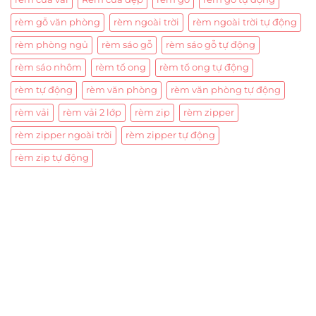
rèm gỗ văn phòng
rèm ngoài trời
rèm ngoài trời tự động
rèm phòng ngủ
rèm sáo gỗ
rèm sáo gỗ tự động
rèm sáo nhôm
rèm tổ ong
rèm tổ ong tự động
rèm tự động
rèm văn phòng
rèm văn phòng tự động
rèm vải
rèm vải 2 lớp
rèm zip
rèm zipper
rèm zipper ngoài trời
rèm zipper tự động
rèm zip tự động
Trụ sở chính
CÔNG TY TNHH CAN CIN VIỆT NAM
Mã số thuế:
0317918046