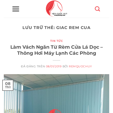
Chuyển
đến
nội
dung
LƯU TRỮ THẺ:
GIAC REM CUA
TIN TỨC
Làm Vách Ngăn Từ Rèm Cửa Lá Dọc –
Thông Hơi Máy Lạnh Các Phòng
ĐÃ ĐĂNG TRÊN
08/01/2019
BỞI
REMQUOCHUY
08
Th1