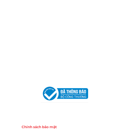
Địa Chỉ:
606/42 Đường 3 Tháng 2, Phường Diên Hồng,
Thành phố Hồ Chí Minh (P.14 Q10).
Hotline:
0906 51 5537 – 0282 253 5537
Xưởng Sản Xuất:
C30 Thành Thái, Phường 9, Quận 10,
TP.HCM
Email:
congtycancin@gmail.com
Chi nhánh Nha Trang
Địa Chỉ:
86 Đường 23 Tháng 10, Phương Sài, Nha
Trang, Khánh Hòa
Hotline:
0906 51 5537 – 0282 253 5537
Email:
congtycancin@gmail.com
Chi nhánh Hà Nội - Đà Nẵng
VPĐD Tại Hà Nội:
13BT3 Vạn Phúc, Hà Đông, Hà Nội
VPĐD Tại Đà Nẵng :
Số 403 Nguyễn Hữu Thọ, Phường
Khuê Trung, Quận Cẩm Lệ, TP. Đà Nẵng
Chính sách
Chính sách bảo mật