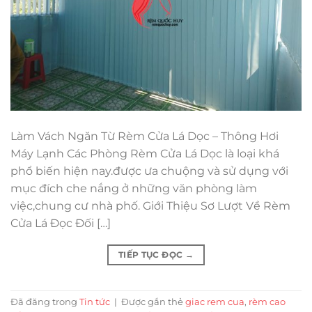
Làm Vách Ngăn Từ Rèm Cửa Lá Dọc – Thông Hơi
Máy Lạnh Các Phòng Rèm Cửa Lá Dọc là loại khá
phổ biến hiện nay.được ưa chuộng và sử dụng với
mục đích che nắng ở những văn phòng làm
việc,chung cư nhà phố. Giới Thiệu Sơ Lượt Về Rèm
Cửa Lá Đọc Đối […]
TIẾP TỤC ĐỌC
→
Đã đăng trong
Tin tức
|
Được gắn thẻ
giac rem cua
,
rèm cao