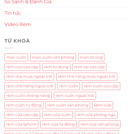
So Sánh & Đánh Giá
Tin tức
Video Rèm
TỪ KHOÁ
màn cuốn
màn cuốn văn phòng
màn tổ ong
rem cua cao cap
rem tu dong
rem vai cao cap
rèm che mưa ngoài trời
rèm che nắng mưa ngoài trời
rèm che nắng ngoài trời
rèm cuốn
rèm cuốn cao cấp
rèm cuốn chống nắng
rèm cuốn ngoài trời
rèm cuốn tự động
rèm cuốn văn phòng
Rèm cửa
rèm cửa cao cấp
rèm cửa cuốn
rèm cửa phòng ngủ
rèm cửa tphcm
rèm cửa tự động
rèm cửa văn phòng
rèm cửa vải
Rèm cửa đẹp
rèm gỗ
rèm gỗ tự động