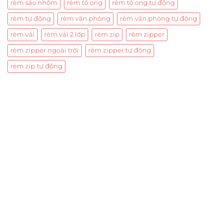
rèm sáo nhôm
rèm tổ ong
rèm tổ ong tự động
rèm tự động
rèm văn phòng
rèm văn phòng tự động
rèm vải
rèm vải 2 lớp
rèm zip
rèm zipper
rèm zipper ngoài trời
rèm zipper tự động
rèm zip tự động
Trụ sở chính
CÔNG TY TNHH CAN CIN VIỆT NAM
Mã số thuế:
0317918046
Địa Chỉ:
606/42 Đường 3 Tháng 2, Phường Diên Hồng,
Thành phố Hồ Chí Minh (P.14 Q10).
Hotline:
0906 51 5537 – 0282 253 5537
Xưởng Sản Xuất:
C30 Thành Thái, Phường 9, Quận 10,
TP.HCM