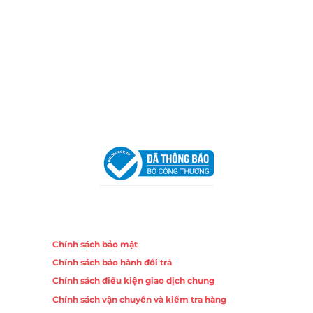
Email:
congtycancin@gmail.com
Chi nhánh Nha Trang
Địa Chỉ:
86 Đường 23 Tháng 10, Phương Sài, Nha
Trang, Khánh Hòa
Hotline:
0906 51 5537 – 0282 253 5537
Email:
congtycancin@gmail.com
Chi nhánh Hà Nội - Đà Nẵng
VPĐD Tại Hà Nội:
13BT3 Vạn Phúc, Hà Đông, Hà Nội
VPĐD Tại Đà Nẵng :
Số 403 Nguyễn Hữu Thọ, Phường
Khuê Trung, Quận Cẩm Lệ, TP. Đà Nẵng
Chính sách
Chính sách bảo mật
Chính sách bảo hành đổi trả
Chính sách điều kiện giao dịch chung
Chính sách vận chuyển và kiểm tra hàng