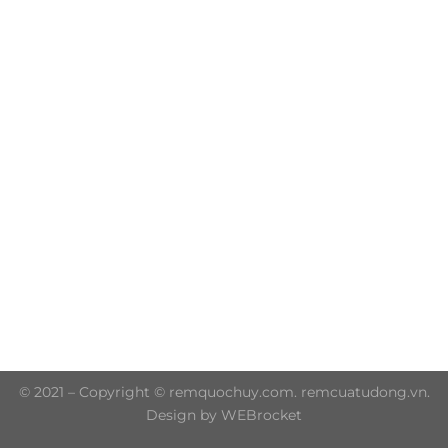
Trụ sở chính: 606/42 Đường 3 Tháng 2, Phường Diên
Hồng, Thành phố Hồ Chí Minh (P.14 Q10)
Hotline: 0906 51 5537 – 0282 253 5537
© 2021 – Copyright © remquochuy.com. remcuatudong.vn.
Design by WEBrocket