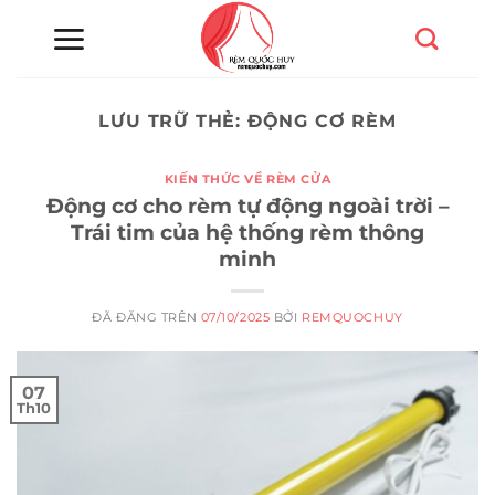
Chuyển
đến
nội
dung
LƯU TRỮ THẺ:
ĐỘNG CƠ RÈM
KIẾN THỨC VỀ RÈM CỬA
Động cơ cho rèm tự động ngoài trời –
Trái tim của hệ thống rèm thông
minh
ĐÃ ĐĂNG TRÊN
07/10/2025
BỞI
REMQUOCHUY
07
Th10