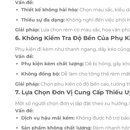
Vấn đề:
Thiết kế không hài hòa:
Chọn màu sắc, kiểu d
Thiếu sự đa dạng:
Không nghĩ đến việc phối h
Giải pháp:
Lựa chọn rèm có màu sắc, hoa văn phù 
6. Không Kiểm Tra Độ Bền Của Phụ K
Phụ kiện đi kèm như thanh ngang, dây kéo cũng 
Vấn đề:
Phụ kiện kém chất lượng:
Dễ bị hỏng, gây khó
Không đồng bộ:
Dễ làm cho tổng thể rèm mất 
Giải pháp:
Chọn phụ kiện có độ bền cao, tương th
7. Lựa Chọn Đơn Vị Cung Cấp Thiếu U
Một số người chọn đơn vị lắp đặt theo xu hướng, 
Vấn đề:
Dịch vụ hậu mãi kém:
Không được hỗ trợ bảo h
Sản phẩm không chất lượng:
Rèm nhanh hỏng,