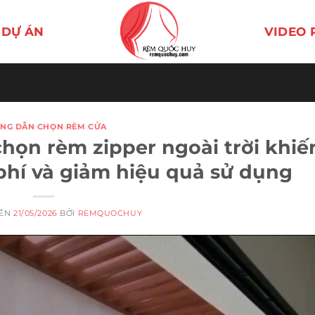
DỰ ÁN
VIDEO 
NG DẪN CHỌN RÈM CỬA
chọn rèm zipper ngoài trời khiế
phí và giảm hiệu quả sử dụng
RÊN
21/05/2026
BỞI
REMQUOCHUY