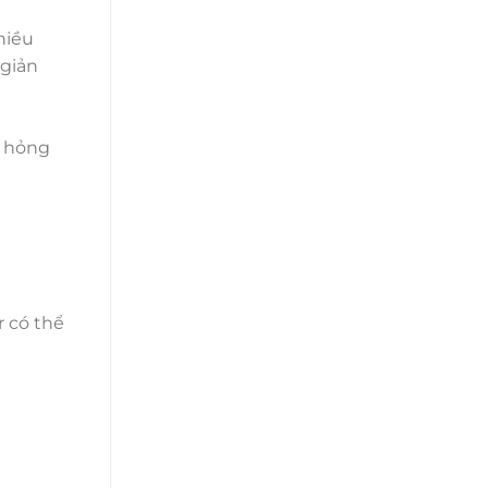
hiều
 giản
ị hỏng
r có thể