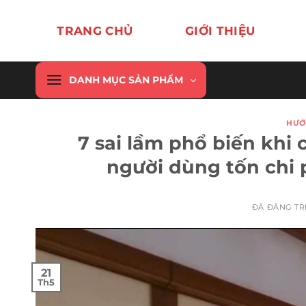
Chuyển
đến
TRANG CHỦ
GIỚI THIỆU
nội
dung
DANH MỤC SẢN PHẨM
HƯỚ
7 sai lầm phổ biến khi 
người dùng tốn chi 
ĐÃ ĐĂNG T
21
Th5