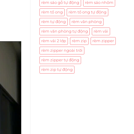
rèm sáo gỗ tự động
rèm sáo nhôm
rèm tổ ong
rèm tổ ong tự động
rèm tự động
rèm văn phòng
rèm văn phòng tự động
rèm vải
rèm vải 2 lớp
rèm zip
rèm zipper
rèm zipper ngoài trời
rèm zipper tự động
rèm zip tự động