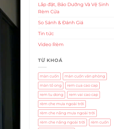
Lắp đặt, Bảo Dưỡng Và Vệ Sinh
Rèm Cửa
So Sánh & Đánh Giá
Tin tức
Video Rèm
TỪ KHOÁ
màn cuốn
màn cuốn văn phòng
màn tổ ong
rem cua cao cap
rem tu dong
rem vai cao cap
rèm che mưa ngoài trời
rèm che nắng mưa ngoài trời
rèm che nắng ngoài trời
rèm cuốn