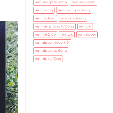
rèm sáo gỗ tự động
rèm sáo nhôm
rèm tổ ong
rèm tổ ong tự động
rèm tự động
rèm văn phòng
rèm văn phòng tự động
rèm vải
rèm vải 2 lớp
rèm zip
rèm zipper
rèm zipper ngoài trời
rèm zipper tự động
rèm zip tự động