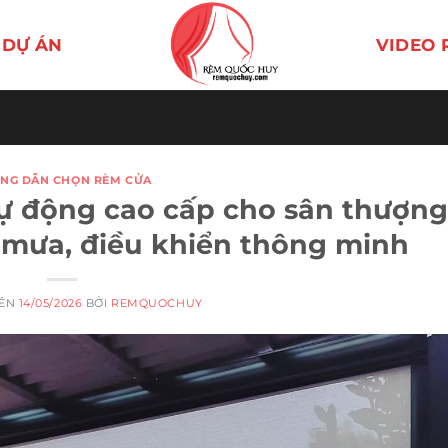
DỰ ÁN
VIDEO 
NG DẪN CHỌN RÈM CỬA
tự động cao cấp cho sân thượng
mưa, điều khiển thông minh
RÊN
14/05/2026
BỞI
REMQUOCHUY