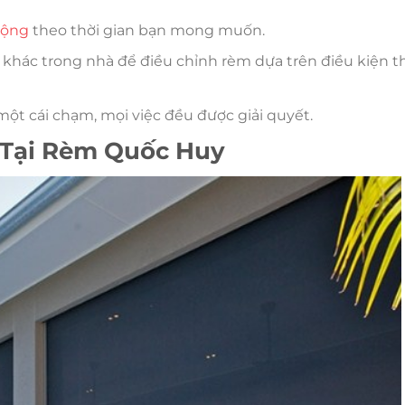
động
theo thời gian bạn mong muốn.
ị khác trong nhà để điều chỉnh rèm dựa trên điều kiện th
ột cái chạm, mọi việc đều được giải quyết.
 Tại Rèm Quốc Huy