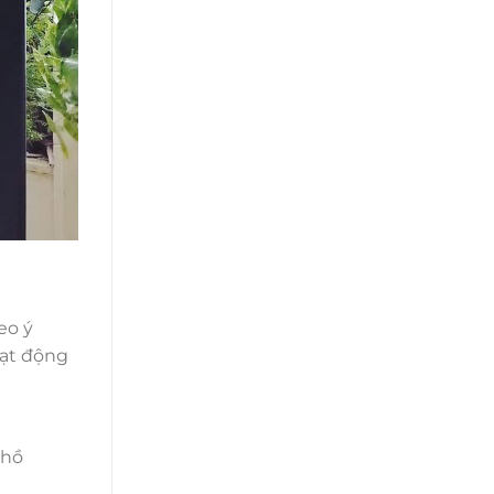
eo ý
oạt động
 hồ