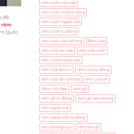
rèm cuốn cao cấp
rèm cuốn chống nắng
o để
rèm cuốn ngoài trời
t
rèm
rèm cuốn tự động
èm Quốc
rèm cuốn văn phòng
Rèm cửa
rèm cửa cao cấp
rèm cửa cuốn
rèm cửa phòng ngủ
rèm cửa tphcm
rèm cửa tự động
rèm cửa văn phòng
rèm cửa vải
Rèm cửa đẹp
rèm gỗ
rèm gỗ tự động
rèm gỗ văn phòng
rèm ngoài trời
rèm ngoài trời tự động
rèm phòng ngủ
rèm sáo gỗ