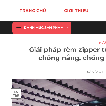
Chuyển
đến
TRANG CHỦ
GIỚI THIỆU
nội
dung
DANH MỤC SẢN PHẨM
HƯỚ
Giải pháp rèm zipper 
chống nắng, chống 
ĐÃ ĐĂNG T
14
Th5