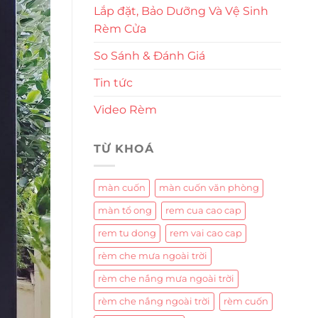
Lắp đặt, Bảo Dưỡng Và Vệ Sinh
Rèm Cửa
So Sánh & Đánh Giá
Tin tức
Video Rèm
TỪ KHOÁ
màn cuốn
màn cuốn văn phòng
màn tổ ong
rem cua cao cap
rem tu dong
rem vai cao cap
rèm che mưa ngoài trời
rèm che nắng mưa ngoài trời
rèm che nắng ngoài trời
rèm cuốn