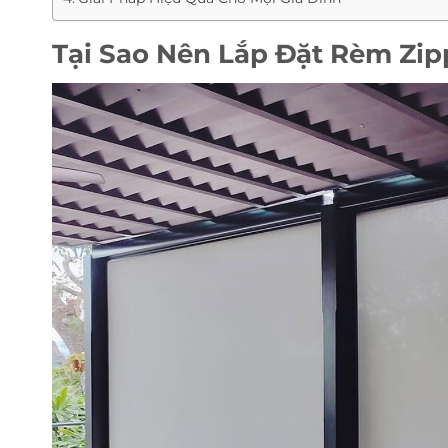
Tại Sao Nên Lắp Đặt Rèm Zi