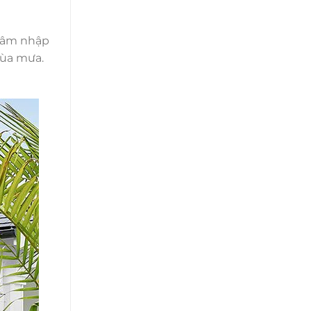
 xâm nhập
mùa mưa.