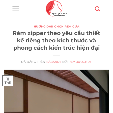
Chuyển
đến
nội
dung
HƯỚNG DẪN CHỌN RÈM CỬA
Rèm zipper theo yêu cầu thiết
kế riêng theo kích thước và
phong cách kiến trúc hiện đại
ĐÃ ĐĂNG TRÊN
11/05/2026
BỞI
REMQUOCHUY
11
Th5