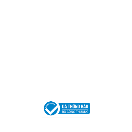
Mã số thuế:
0317918046
Địa Chỉ:
606/42 Đường 3 Tháng 2, Phường Diên Hồng,
Thành phố Hồ Chí Minh (P.14 Q10).
Hotline:
0906 51 5537 – 0282 253 5537
Xưởng Sản Xuất:
C30 Thành Thái, Phường 9, Quận 10,
TP.HCM
Email:
congtycancin@gmail.com
Chi nhánh Nha Trang
Địa Chỉ:
86 Đường 23 Tháng 10, Phương Sài, Nha
Trang, Khánh Hòa
Hotline:
0906 51 5537 – 0282 253 5537
Email:
congtycancin@gmail.com
Chi nhánh Hà Nội - Đà Nẵng
VPĐD Tại Hà Nội:
13BT3 Vạn Phúc, Hà Đông, Hà Nội
VPĐD Tại Đà Nẵng :
Số 403 Nguyễn Hữu Thọ, Phường
Khuê Trung, Quận Cẩm Lệ, TP. Đà Nẵng