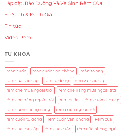
Lắp đặt, Bảo Dưỡng Và Vệ Sinh Rèm Cửa
So Sánh & Đánh Giá
Tin tức
Video Rèm
TỪ KHOÁ
màn cuốn
màn cuốn văn phòng
màn tổ ong
rem cua cao cap
rem tu dong
rem vai cao cap
rèm che mưa ngoài trời
rèm che nắng mưa ngoài trời
rèm che nắng ngoài trời
rèm cuốn
rèm cuốn cao cấp
rèm cuốn chống nắng
rèm cuốn ngoài trời
rèm cuốn tự động
rèm cuốn văn phòng
Rèm cửa
rèm cửa cao cấp
rèm cửa cuốn
rèm cửa phòng ngủ