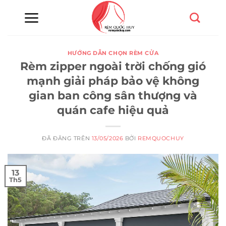
Chuyển
đến
nội
dung
HƯỚNG DẪN CHỌN RÈM CỬA
Rèm zipper ngoài trời chống gió
mạnh giải pháp bảo vệ không
gian ban công sân thượng và
quán cafe hiệu quả
ĐÃ ĐĂNG TRÊN
13/05/2026
BỞI
REMQUOCHUY
13
Th5