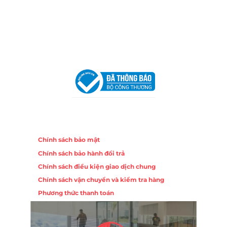
Hotline:
0906 51 5537 – 0282 253 5537
Email:
congtycancin@gmail.com
Chi nhánh Hà Nội - Đà Nẵng
VPĐD Tại Hà Nội:
13BT3 Vạn Phúc, Hà Đông, Hà Nội
VPĐD Tại Đà Nẵng :
Số 403 Nguyễn Hữu Thọ, Phường
Khuê Trung, Quận Cẩm Lệ, TP. Đà Nẵng
Chính sách
Chính sách bảo mật
Chính sách bảo hành đổi trả
Chính sách điều kiện giao dịch chung
Chính sách vận chuyển và kiểm tra hàng
Phương thức thanh toán