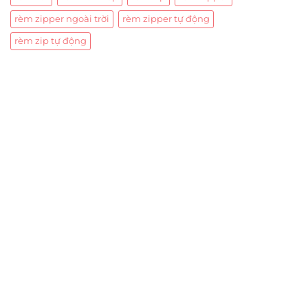
rèm zipper ngoài trời
rèm zipper tự động
rèm zip tự động
Trụ sở chính
CÔNG TY TNHH CAN CIN VIỆT NAM
Mã số thuế:
0317918046
Địa Chỉ:
606/42 Đường 3 Tháng 2, Phường Diên Hồng,
Thành phố Hồ Chí Minh (P.14 Q10).
Hotline:
0906 51 5537 – 0282 253 5537
Xưởng Sản Xuất:
C30 Thành Thái, Phường 9, Quận 10,
TP.HCM
Email:
congtycancin@gmail.com
Chi nhánh Nha Trang
Địa Chỉ:
86 Đường 23 Tháng 10, Phương Sài, Nha
Trang, Khánh Hòa