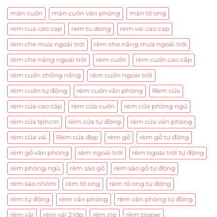
màn cuốn
màn cuốn văn phòng
màn tổ ong
rem cua cao cap
rem tu dong
rem vai cao cap
rèm che mưa ngoài trời
rèm che nắng mưa ngoài trời
rèm che nắng ngoài trời
rèm cuốn
rèm cuốn cao cấp
rèm cuốn chống nắng
rèm cuốn ngoài trời
rèm cuốn tự động
rèm cuốn văn phòng
Rèm cửa
rèm cửa cao cấp
rèm cửa cuốn
rèm cửa phòng ngủ
rèm cửa tphcm
rèm cửa tự động
rèm cửa văn phòng
rèm cửa vải
Rèm cửa đẹp
rèm gỗ
rèm gỗ tự động
rèm gỗ văn phòng
rèm ngoài trời
rèm ngoài trời tự động
rèm phòng ngủ
rèm sáo gỗ
rèm sáo gỗ tự động
rèm sáo nhôm
rèm tổ ong
rèm tổ ong tự động
rèm tự động
rèm văn phòng
rèm văn phòng tự động
rèm vải
rèm vải 2 lớp
rèm zip
rèm zipper