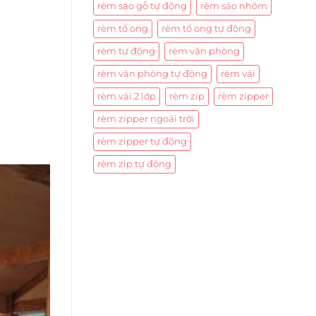
rèm sáo gỗ tự động
rèm sáo nhôm
rèm tổ ong
rèm tổ ong tự động
rèm tự động
rèm văn phòng
rèm văn phòng tự động
rèm vải
rèm vải 2 lớp
rèm zip
rèm zipper
rèm zipper ngoài trời
rèm zipper tự động
rèm zip tự động