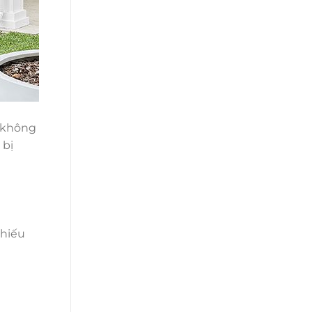
t không
 bị
chiếu