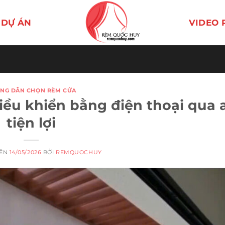
DỰ ÁN
VIDEO 
NG DẪN CHỌN RÈM CỬA
ều khiển bằng điện thoại qua 
tiện lợi
RÊN
14/05/2026
BỞI
REMQUOCHUY