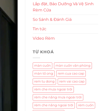
Lắp đặt, Bảo Dưỡng Và Vệ Sinh
Rèm Cửa
So Sánh & Đánh Giá
Tin tức
Video Rèm
TỪ KHOÁ
màn cuốn
màn cuốn văn phòng
màn tổ ong
rem cua cao cap
rem tu dong
rem vai cao cap
rèm che mưa ngoài trời
rèm che nắng mưa ngoài trời
rèm che nắng ngoài trời
rèm cuốn