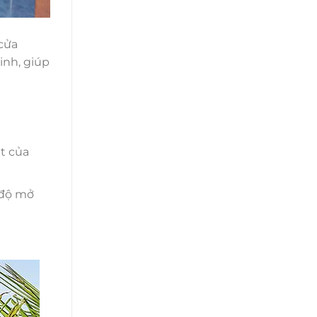
cửa
inh, giúp
t của
 độ mở