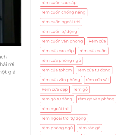
rèm cuốn cao cấp
rèm cuốn chống nắng
rèm cuốn ngoài trời
rèm cuốn tự động
rèm cuốn văn phòng
Rèm cửa
rèm cửa cao cấp
rèm cửa cuốn
ách
rèm cửa phòng ngủ
ải rời
rèm cửa tphcm
rèm cửa tự động
ột giải
rèm cửa văn phòng
rèm cửa vải
Rèm cửa đẹp
rèm gỗ
rèm gỗ tự động
rèm gỗ văn phòng
rèm ngoài trời
rèm ngoài trời tự động
rèm phòng ngủ
rèm sáo gỗ