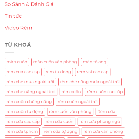
So Sánh & Đánh Giá
Tin tức
Video Rèm
TỪ KHOÁ
màn cuốn
màn cuốn văn phòng
màn tổ ong
rem cua cao cap
rem tu dong
rem vai cao cap
rèm che mưa ngoài trời
rèm che nắng mưa ngoài trời
rèm che nắng ngoài trời
rèm cuốn
rèm cuốn cao cấp
rèm cuốn chống nắng
rèm cuốn ngoài trời
rèm cuốn tự động
rèm cuốn văn phòng
Rèm cửa
rèm cửa cao cấp
rèm cửa cuốn
rèm cửa phòng ngủ
rèm cửa tphcm
rèm cửa tự động
rèm cửa văn phòng