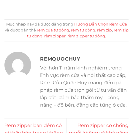
Mục nhập này đã được đăng trong
Hướng Dẫn Chọn Rèm Cửa
và được gắn thẻ
rèm cửa tự động
,
rèm tự động
,
rèm zip
,
rèm zip
tự động
,
rèm zipper
,
rèm zipper tự động
.
REMQUOCHUY
Với hơn 11 năm kinh nghiệm trong
lĩnh vực rèm cửa và nội thất cao cấp,
Rèm Cửa Quốc Huy mang đến giải
pháp rèm cửa trọn gói từ tư vấn đến
lắp đặt, đảm bảo thẩm mỹ – công
năng – độ bền, đẳng cấp từng ô cửa.
Rèm zipper ban đêm có
Rèm zipper có chống
bị thấy bên trong không
muỗi không và khả năng