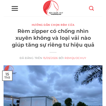
Chuyển
đến
nội
dung
HƯỚNG DẪN CHỌN RÈM CỬA
Rèm zipper có chống nhìn
xuyên không và loại vải nào
giúp tăng sự riêng tư hiệu quả
ĐÃ ĐĂNG TRÊN
15/05/2026
BỞI
REMQUOCHUY
15
Th5