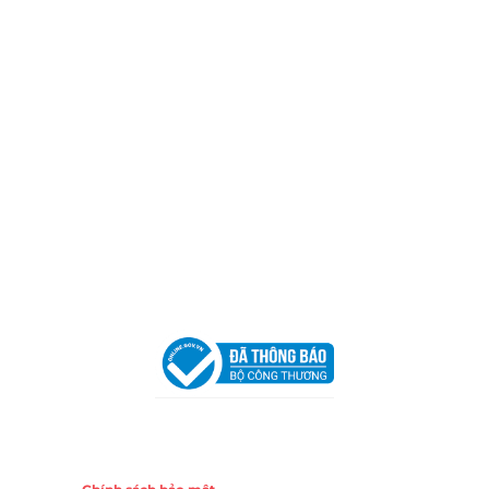
Địa Chỉ:
606/42 Đường 3 Tháng 2, Phường Diên Hồng,
Thành phố Hồ Chí Minh (P.14 Q10).
Hotline:
0906 51 5537 – 0282 253 5537
Xưởng Sản Xuất:
C30 Thành Thái, Phường 9, Quận 10,
TP.HCM
Email:
congtycancin@gmail.com
Chi nhánh Nha Trang
Địa Chỉ:
86 Đường 23 Tháng 10, Phương Sài, Nha
Trang, Khánh Hòa
Hotline:
0906 51 5537 – 0282 253 5537
Email:
congtycancin@gmail.com
Chi nhánh Hà Nội - Đà Nẵng
VPĐD Tại Hà Nội:
13BT3 Vạn Phúc, Hà Đông, Hà Nội
VPĐD Tại Đà Nẵng :
Số 403 Nguyễn Hữu Thọ, Phường
Khuê Trung, Quận Cẩm Lệ, TP. Đà Nẵng
Chính sách