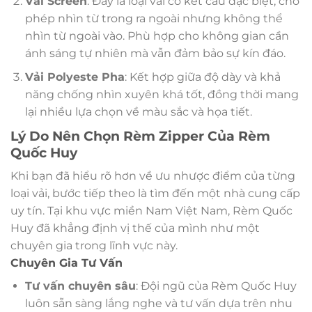
Vải Screen
: Đây là loại vải có kết cấu đặc biệt, cho
phép nhìn từ trong ra ngoài nhưng không thể
nhìn từ ngoài vào. Phù hợp cho không gian cần
ánh sáng tự nhiên mà vẫn đảm bảo sự kín đáo.
Vải Polyeste Pha
: Kết hợp giữa độ dày và khả
năng chống nhìn xuyên khá tốt, đồng thời mang
lại nhiều lựa chọn về màu sắc và họa tiết.
Lý Do Nên Chọn Rèm Zipper Của Rèm
Quốc Huy
Khi bạn đã hiểu rõ hơn về ưu nhược điểm của từng
loại vải, bước tiếp theo là tìm đến một nhà cung cấp
uy tín. Tại khu vực miền Nam Việt Nam, Rèm Quốc
Huy đã khẳng định vị thế của mình như một
chuyên gia trong lĩnh vực này.
Chuyên Gia Tư Vấn
Tư vấn chuyên sâu
: Đội ngũ của Rèm Quốc Huy
luôn sẵn sàng lắng nghe và tư vấn dựa trên nhu