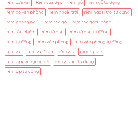
rèm cửa vải
Rèm cửa đẹp
rèm gỗ
rèm gỗ tự động
rèm gỗ văn phòng
rèm ngoài trời
rèm ngoài trời tự động
rèm phòng ngủ
rèm sáo gỗ
rèm sáo gỗ tự động
rèm sáo nhôm
rèm tổ ong
rèm tổ ong tự động
rèm tự động
rèm văn phòng
rèm văn phòng tự động
rèm vải
rèm vải 2 lớp
rèm zip
rèm zipper
rèm zipper ngoài trời
rèm zipper tự động
rèm zip tự động
Trụ sở chính
CÔNG TY TNHH CAN CIN VIỆT NAM
Mã số thuế:
0317918046