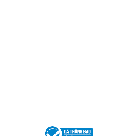
Trụ sở chính
CÔNG TY TNHH CAN CIN VIỆT NAM
Mã số thuế:
0317918046
Địa Chỉ:
606/42 Đường 3 Tháng 2, Phường Diên Hồng,
Thành phố Hồ Chí Minh (P.14 Q10).
Hotline:
0906 51 5537 – 0282 253 5537
Xưởng Sản Xuất:
C30 Thành Thái, Phường 9, Quận 10,
TP.HCM
Email:
congtycancin@gmail.com
Chi nhánh Nha Trang
Địa Chỉ:
86 Đường 23 Tháng 10, Phương Sài, Nha
Trang, Khánh Hòa
Hotline:
0906 51 5537 – 0282 253 5537
Email:
congtycancin@gmail.com
Chi nhánh Hà Nội - Đà Nẵng
VPĐD Tại Hà Nội:
13BT3 Vạn Phúc, Hà Đông, Hà Nội
VPĐD Tại Đà Nẵng :
Số 403 Nguyễn Hữu Thọ, Phường
Khuê Trung, Quận Cẩm Lệ, TP. Đà Nẵng