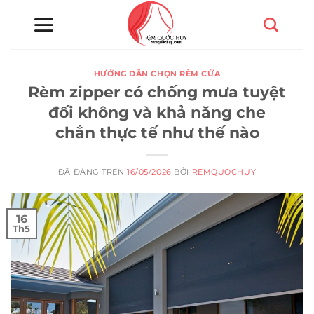
Chuyển
đến
nội
dung
HƯỚNG DẪN CHỌN RÈM CỬA
Rèm zipper có chống mưa tuyệt
đối không và khả năng che
chắn thực tế như thế nào
ĐÃ ĐĂNG TRÊN
16/05/2026
BỞI
REMQUOCHUY
16
Th5