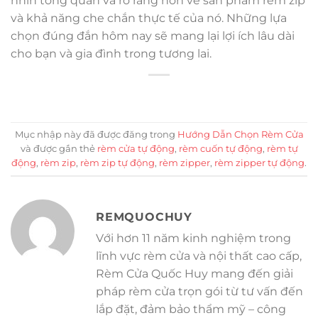
nhìn tổng quan và rõ ràng hơn về sản phẩm rèm zip
và khả năng che chắn thực tế của nó. Những lựa
chọn đúng đắn hôm nay sẽ mang lại lợi ích lâu dài
cho bạn và gia đình trong tương lai.
Mục nhập này đã được đăng trong
Hướng Dẫn Chọn Rèm Cửa
và được gắn thẻ
rèm cửa tự động
,
rèm cuốn tự động
,
rèm tự
động
,
rèm zip
,
rèm zip tự động
,
rèm zipper
,
rèm zipper tự động
.
REMQUOCHUY
Với hơn 11 năm kinh nghiệm trong
lĩnh vực rèm cửa và nội thất cao cấp,
Rèm Cửa Quốc Huy mang đến giải
pháp rèm cửa trọn gói từ tư vấn đến
lắp đặt, đảm bảo thẩm mỹ – công