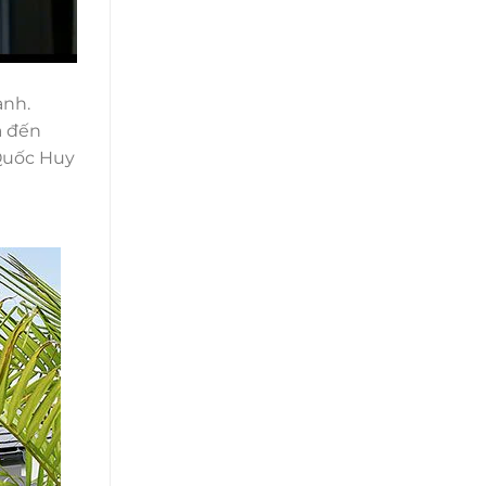
ạnh.
à đến
 Quốc Huy