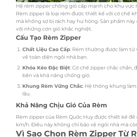
Hệ rèm zipper chống gió cấp mạnh cho khu vực ng
Rèm zipper là loại rèm được thiết kế với cơ chế 
mà không sợ bị rách hay hư hỏng. Sản phẩm này 
với những cơn gió khắc nghiệt.
Cấu Tạo Rèm Zipper
Chất Liệu Cao Cấp
: Rèm thường được làm từ v
vệ toàn diện ngôi nhà bạn.
Khóa Kéo Đặc Biệt
: Cơ chế zipper chắc chắn,
bền và khả năng chống gió.
Khung Rèm Vững Chắc
: Hệ thống khung làm 
lâu.
Khả Năng Chịu Gió Của Rèm
Rèm zipper của Rèm Quốc Huy được thiết kế để c
km/h. Điều này không chỉ bảo vệ ngôi nhà mà còn
Vì Sao Chọn Rèm Zipper Từ