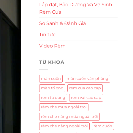
Lắp đặt, Bảo Dưỡng Và Vệ Sinh
Rèm Cửa
So Sánh & Đánh Giá
Tin tức
Video Rèm
TỪ KHOÁ
màn cuốn
màn cuốn văn phòng
màn tổ ong
rem cua cao cap
rem tu dong
rem vai cao cap
rèm che mưa ngoài trời
rèm che nắng mưa ngoài trời
rèm che nắng ngoài trời
rèm cuốn