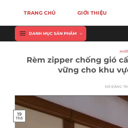
Chuyển
đến
TRANG CHỦ
GIỚI THIỆU
nội
dung
DANH MỤC SẢN PHẨM
HƯỚ
Rèm zipper chống gió cấ
vững cho khu vự
ĐÃ ĐĂNG T
19
Th5