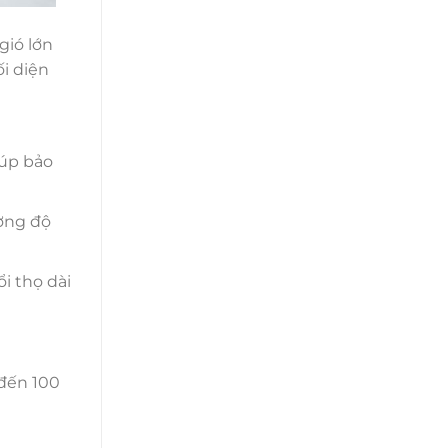
gió lớn
i diện
iúp bảo
ường độ
i thọ dài
 đến 100