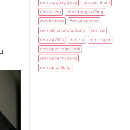
rèm sáo gỗ tự động
rèm sáo nhôm
rèm tổ ong
rèm tổ ong tự động
rèm tự động
rèm văn phòng
rèm văn phòng tự động
rèm vải
rèm vải 2 lớp
rèm zip
rèm zipper
rèm zipper ngoài trời
u
rèm zipper tự động
rèm zip tự động