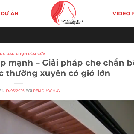
DỰ ÁN
VIDEO 
NG DẪN CHỌN RÈM CỬA
p mạnh – Giải pháp che chắn b
c thường xuyên có gió lớn
RÊN
19/05/2026
BỞI
REMQUOCHUY