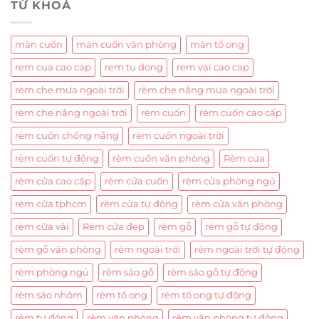
TỪ KHOÁ
màn cuốn
màn cuốn văn phòng
màn tổ ong
rem cua cao cap
rem tu dong
rem vai cao cap
rèm che mưa ngoài trời
rèm che nắng mưa ngoài trời
rèm che nắng ngoài trời
rèm cuốn
rèm cuốn cao cấp
rèm cuốn chống nắng
rèm cuốn ngoài trời
rèm cuốn tự động
rèm cuốn văn phòng
Rèm cửa
rèm cửa cao cấp
rèm cửa cuốn
rèm cửa phòng ngủ
rèm cửa tphcm
rèm cửa tự động
rèm cửa văn phòng
rèm cửa vải
Rèm cửa đẹp
rèm gỗ
rèm gỗ tự động
rèm gỗ văn phòng
rèm ngoài trời
rèm ngoài trời tự động
rèm phòng ngủ
rèm sáo gỗ
rèm sáo gỗ tự động
rèm sáo nhôm
rèm tổ ong
rèm tổ ong tự động
rèm tự động
rèm văn phòng
rèm văn phòng tự động