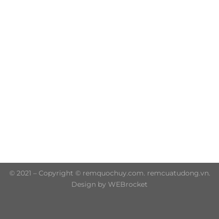
Trụ sở chính: 606/42 Đường 3 Tháng 2, Phường Diên
Hồng, Thành phố Hồ Chí Minh (P.14 Q10)
Hotline: 0906 51 5537 – 0282 253 5537
© 2021 – Copyright © remquochuy.com. remcuatudong.vn.
Design by WEBrocket