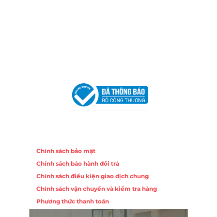
Địa Chỉ:
86 Đường 23 Tháng 10, Phương Sài, Nha
Trang, Khánh Hòa
Hotline:
0906 51 5537 – 0282 253 5537
Email:
congtycancin@gmail.com
Chi nhánh Hà Nội - Đà Nẵng
VPĐD Tại Hà Nội:
13BT3 Vạn Phúc, Hà Đông, Hà Nội
VPĐD Tại Đà Nẵng :
Số 403 Nguyễn Hữu Thọ, Phường
Khuê Trung, Quận Cẩm Lệ, TP. Đà Nẵng
Chính sách
Chính sách bảo mật
Chính sách bảo hành đổi trả
Chính sách điều kiện giao dịch chung
Chính sách vận chuyển và kiểm tra hàng
Phương thức thanh toán