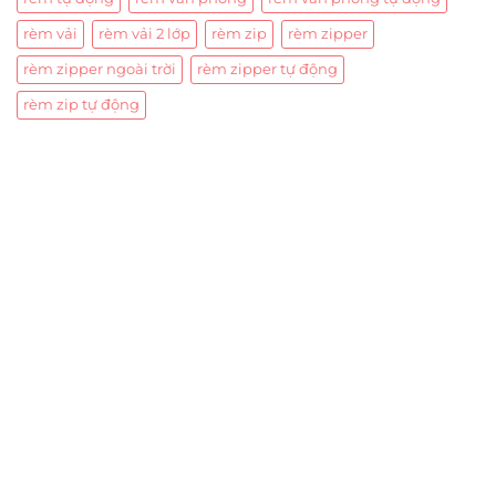
rèm vải
rèm vải 2 lớp
rèm zip
rèm zipper
rèm zipper ngoài trời
rèm zipper tự động
rèm zip tự động
Trụ sở chính
CÔNG TY TNHH CAN CIN VIỆT NAM
Mã số thuế:
0317918046
Địa Chỉ:
606/42 Đường 3 Tháng 2, Phường Diên Hồng,
Thành phố Hồ Chí Minh (P.14 Q10).
Hotline:
0906 51 5537 – 0282 253 5537
Xưởng Sản Xuất:
C30 Thành Thái, Phường 9, Quận 10,
TP.HCM
Email:
congtycancin@gmail.com
Chi nhánh Nha Trang