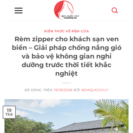
Chuyển
đến
nội
dung
KIẾN THỨC VỀ RÈM CỬA
Rèm zipper cho khách sạn ven
biển – Giải pháp chống nắng gió
và bảo vệ không gian nghỉ
dưỡng trước thời tiết khắc
nghiệt
ĐÃ ĐĂNG TRÊN
19/05/2026
BỞI
REMQUOCHUY
19
Th5