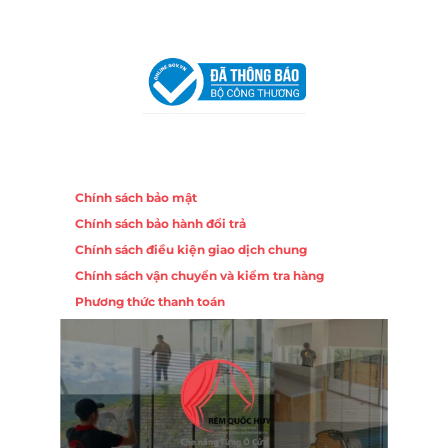
VPĐD Tại Hà Nội:
13BT3 Vạn Phúc, Hà Đông, Hà Nội
VPĐD Tại Đà Nẵng :
Số 403 Nguyễn Hữu Thọ, Phường
Khuê Trung, Quận Cẩm Lệ, TP. Đà Nẵng
Chính sách
Chính sách bảo mật
Chính sách bảo hành đổi trả
Chính sách điều kiện giao dịch chung
Chính sách vận chuyển và kiểm tra hàng
Phương thức thanh toán