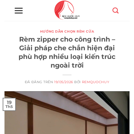
Chuyển
đến
nội
dung
HƯỚNG DẪN CHỌN RÈM CỬA
Rèm zipper cho công trình –
Giải pháp che chắn hiện đại
phù hợp nhiều loại kiến trúc
ngoài trời
ĐÃ ĐĂNG TRÊN
19/05/2026
BỞI
REMQUOCHUY
19
Th5