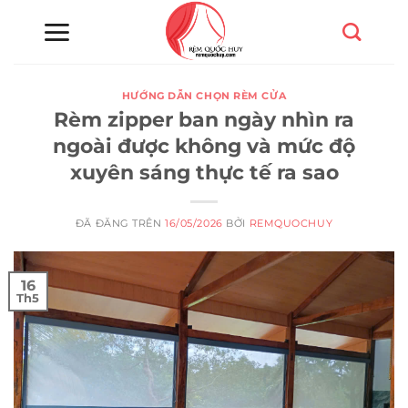
Chuyển
đến
nội
dung
HƯỚNG DẪN CHỌN RÈM CỬA
Rèm zipper ban ngày nhìn ra
ngoài được không và mức độ
xuyên sáng thực tế ra sao
ĐÃ ĐĂNG TRÊN
16/05/2026
BỞI
REMQUOCHUY
16
Th5