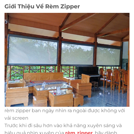
Giới Thiệu Về Rèm Zipper
rèm zipper ban ngày nhìn ra ngoài được không với
vải screen
Trước khi đi sâu hơn vào khả năng xuyên sáng và
hiệu quả nhìn xuyên của
rèm zipper
, hãy dành