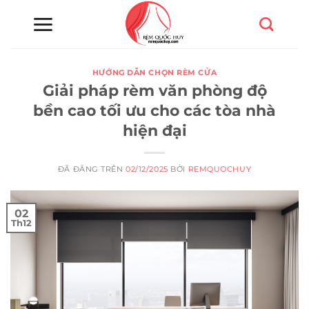
Chuyển
đến
nội
dung
HƯỚNG DẪN CHỌN RÈM CỬA
Giải pháp rèm văn phòng độ
bền cao tối ưu cho các tòa nhà
hiện đại
ĐÃ ĐĂNG TRÊN
02/12/2025
BỞI
REMQUOCHUY
02
Th12