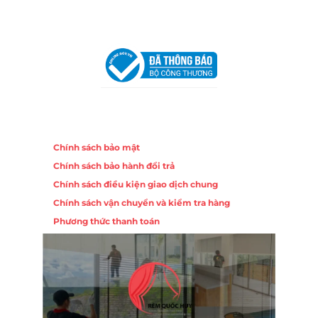
VPĐD Tại Hà Nội:
13BT3 Vạn Phúc, Hà Đông, Hà Nội
VPĐD Tại Đà Nẵng :
Số 403 Nguyễn Hữu Thọ, Phường
Khuê Trung, Quận Cẩm Lệ, TP. Đà Nẵng
Chính sách
Chính sách bảo mật
Chính sách bảo hành đổi trả
Chính sách điều kiện giao dịch chung
Chính sách vận chuyển và kiểm tra hàng
Phương thức thanh toán