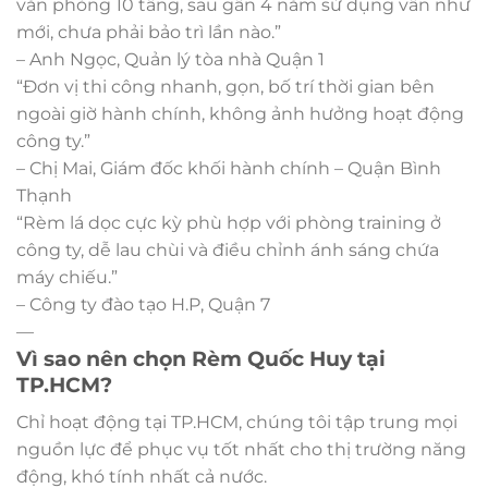
văn phòng 10 tầng, sau gần 4 năm sử dụng vẫn như
mới, chưa phải bảo trì lần nào.”
– Anh Ngọc, Quản lý tòa nhà Quận 1
“Đơn vị thi công nhanh, gọn, bố trí thời gian bên
ngoài giờ hành chính, không ảnh hưởng hoạt động
công ty.”
– Chị Mai, Giám đốc khối hành chính – Quận Bình
Thạnh
“Rèm lá dọc cực kỳ phù hợp với phòng training ở
công ty, dễ lau chùi và điều chỉnh ánh sáng chứa
máy chiếu.”
– Công ty đào tạo H.P, Quận 7
—
Vì sao nên chọn Rèm Quốc Huy tại
TP.HCM?
Chỉ hoạt động tại TP.HCM, chúng tôi tập trung mọi
nguồn lực để phục vụ tốt nhất cho thị trường năng
động, khó tính nhất cả nước.