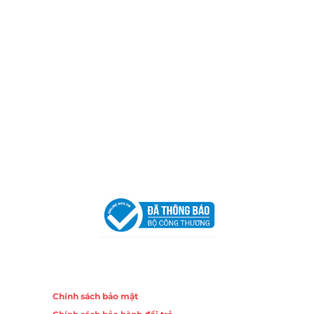
Thành phố Hồ Chí Minh (P.14 Q10).
Hotline:
0906 51 5537 – 0282 253 5537
Xưởng Sản Xuất:
C30 Thành Thái, Phường 9, Quận 10,
TP.HCM
Email:
congtycancin@gmail.com
Chi nhánh Nha Trang
Địa Chỉ:
86 Đường 23 Tháng 10, Phương Sài, Nha
Trang, Khánh Hòa
Hotline:
0906 51 5537 – 0282 253 5537
Email:
congtycancin@gmail.com
Chi nhánh Hà Nội - Đà Nẵng
VPĐD Tại Hà Nội:
13BT3 Vạn Phúc, Hà Đông, Hà Nội
VPĐD Tại Đà Nẵng :
Số 403 Nguyễn Hữu Thọ, Phường
Khuê Trung, Quận Cẩm Lệ, TP. Đà Nẵng
Chính sách
Chính sách bảo mật