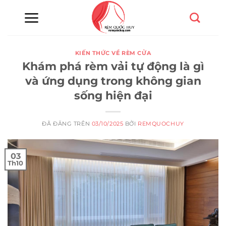
Chuyển
đến
nội
dung
KIẾN THỨC VỀ RÈM CỬA
Khám phá rèm vải tự động là gì
và ứng dụng trong không gian
sống hiện đại
ĐÃ ĐĂNG TRÊN
03/10/2025
BỞI
REMQUOCHUY
03
Th10