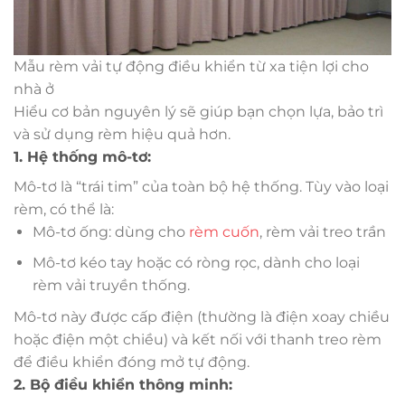
Mẫu rèm vải tự động điều khiển từ xa tiện lợi cho
nhà ở
Hiểu cơ bản nguyên lý sẽ giúp bạn chọn lựa, bảo trì
và sử dụng rèm hiệu quả hơn.
1. Hệ thống mô-tơ:
Mô-tơ là “trái tim” của toàn bộ hệ thống. Tùy vào loại
rèm, có thể là:
Mô-tơ ống: dùng cho
rèm cuốn
, rèm vải treo trần
Mô-tơ kéo tay hoặc có ròng rọc, dành cho loại
rèm vải truyền thống.
Mô-tơ này được cấp điện (thường là điện xoay chiều
hoặc điện một chiều) và kết nối với thanh treo rèm
để điều khiển đóng mở tự động.
2. Bộ điều khiển thông minh: