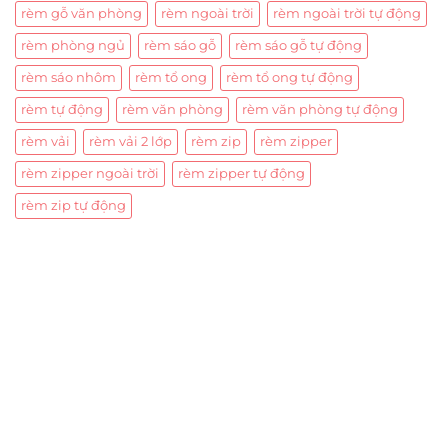
rèm gỗ văn phòng
rèm ngoài trời
rèm ngoài trời tự động
rèm phòng ngủ
rèm sáo gỗ
rèm sáo gỗ tự động
rèm sáo nhôm
rèm tổ ong
rèm tổ ong tự động
rèm tự động
rèm văn phòng
rèm văn phòng tự động
rèm vải
rèm vải 2 lớp
rèm zip
rèm zipper
rèm zipper ngoài trời
rèm zipper tự động
rèm zip tự động
Trụ sở chính
CÔNG TY TNHH CAN CIN VIỆT NAM
Mã số thuế:
0317918046
Địa Chỉ:
606/42 Đường 3 Tháng 2, Phường Diên Hồng,