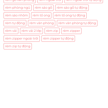
rèm phòng ngủ
rèm sáo gỗ
rèm sáo gỗ tự động
rèm sáo nhôm
rèm tổ ong
rèm tổ ong tự động
rèm tự động
rèm văn phòng
rèm văn phòng tự động
rèm vải
rèm vải 2 lớp
rèm zip
rèm zipper
rèm zipper ngoài trời
rèm zipper tự động
rèm zip tự động
Trụ sở chính
CÔNG TY TNHH CAN CIN VIỆT NAM
Mã số thuế:
0317918046
Địa Chỉ:
606/42 Đường 3 Tháng 2, Phường Diên Hồng,
Thành phố Hồ Chí Minh (P.14 Q10).