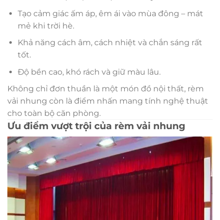
Tạo cảm giác ấm áp, êm ái vào mùa đông – mát
mẻ khi trời hè.
Khả năng cách âm, cách nhiệt và chắn sáng rất
tốt.
Độ bền cao, khó rách và giữ màu lâu.
Không chỉ đơn thuần là một món đồ nội thất, rèm
vải nhung còn là điểm nhấn mang tính nghệ thuật
cho toàn bộ căn phòng.
Ưu điểm vượt trội của rèm vải nhung