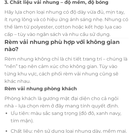
3. Chất liệu vải nhung – độ mềm, độ bóng
Hãy lựa chọn loại nhung có độ dày vừa đủ, mịn tay,
ít rụng lông và có hiệu ứng ánh sáng nhẹ. Nhung có
thể làm từ polyester, cotton hoặc kết hợp lụa cao
cấp – tùy vào ngân sách và nhu cầu sử dụng.
Rèm vải nhung phù hợp với không gian
nào?
Rèm nhung không chỉ là chi tiết trang trí – chúng là
“nền” tạo nên cảm xúc cho không gian. Tùy vào
từng khu vực, cách phối rèm vải nhung cũng sẽ
khác nhau.
Rèm vải nhung phòng khách
Phòng khách là gương mặt đại diện cho cả ngôi
nhà – lựa chọn rèm ở đây mang tính quyết định.
Ưu tiên: màu sắc sang trọng (đỏ đô, xanh navy,
tím mận).
Chất liệu: nên sử dụng loại nhung dày, mềm mại.