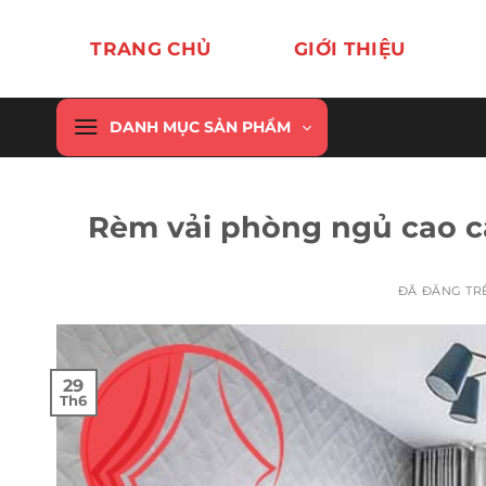
Chuyển
đến
TRANG CHỦ
GIỚI THIỆU
nội
dung
DANH MỤC SẢN PHẨM
Rèm vải phòng ngủ cao c
ĐÃ ĐĂNG T
29
Th6