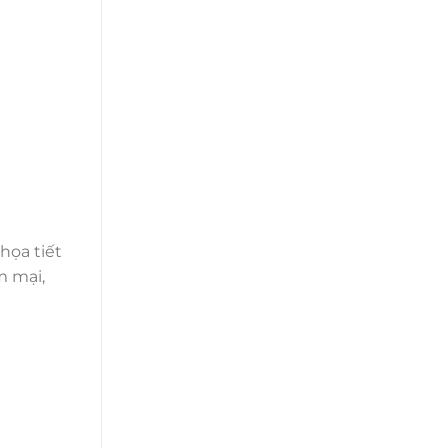
họa tiết
m mại,