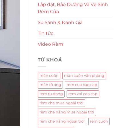
Lắp đặt, Bảo Dưỡng Và Vệ Sinh
Rèm Cửa
So Sánh & Đánh Giá
Tin tức
Video Rèm
TỪ KHOÁ
màn cuốn
màn cuốn văn phòng
màn tổ ong
rem cua cao cap
rem tu dong
rem vai cao cap
rèm che mưa ngoài trời
rèm che nắng mưa ngoài trời
rèm che nắng ngoài trời
rèm cuốn