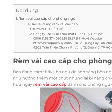
Nội dung
Rèm vải cao cấp cho phòng ngủ
Tại sao lại dùng rèm vải cao cấp
THÔNG TIN LIÊN HỆ
Công ty TNHH KD Nội Thất Quốc Huy Hotline:
0906.51.55.37 – 0909.51.55.37 (Mr Huy) Website:
https://remquochuy.com/ Trụ Sở Trưng Bày Sản Phẩ
42/23 Trần Thiện Chánh, Phường 12, Quận 10, TP HC
Rèm vải cao cấp cho phòn
Bạn đang cảm thấy khó ngủ do ánh sáng bên ngo
ngủ nướng thêm một chút nhưng lại bị nắng chiế
hữu ngay
rèm vải cao cấp
dành cho phòng ngủ c