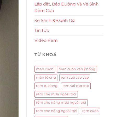
Lắp đặt, Bảo Dưỡng Và Vệ Sinh
Rèm Cửa
So Sánh & Đánh Giá
Tin tức
Video Rèm
TỪ KHOÁ
màn cuốn
màn cuốn văn phòng
màn tổ ong
rem cua cao cap
rem tu dong
rem vai cao cap
rèm che mưa ngoài trời
rèm che nắng mưa ngoài trời
rèm che nắng ngoài trời
rèm cuốn