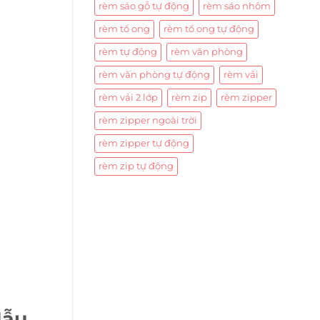
rèm sáo gỗ tự động
rèm sáo nhôm
rèm tổ ong
rèm tổ ong tự động
rèm tự động
rèm văn phòng
rèm văn phòng tự động
rèm vải
rèm vải 2 lớp
rèm zip
rèm zipper
rèm zipper ngoài trời
rèm zipper tự động
rèm zip tự động
Mẫu