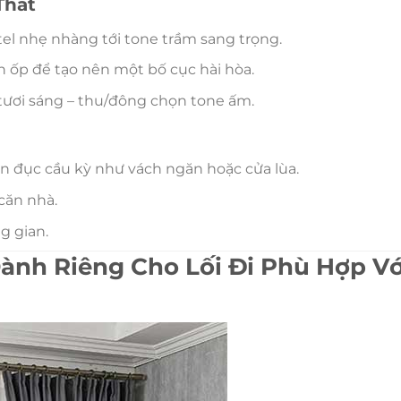
Thất
l nhẹ nhàng tới tone trầm sang trọng.
h ốp để tạo nên một bố cục hài hòa.
tươi sáng – thu/đông chọn tone ấm.
an đục cầu kỳ như vách ngăn hoặc cửa lùa.
căn nhà.
g gian.
ành Riêng Cho Lối Đi Phù Hợp Vớ