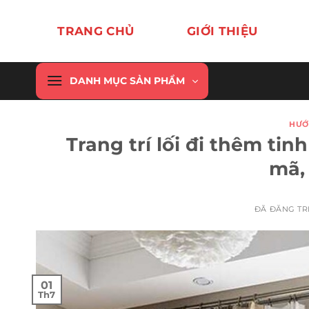
Chuyển
đến
TRANG CHỦ
GIỚI THIỆU
nội
dung
DANH MỤC SẢN PHẨM
HƯỚ
Trang trí lối đi thêm ti
mã,
ĐÃ ĐĂNG T
01
Th7