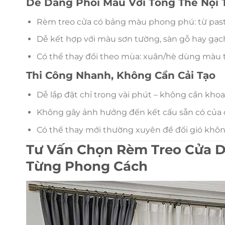
Dễ Dàng Phối Màu Với Tổng Thể Nội 
Rèm treo cửa có bảng màu phong phú: từ paste
Dễ kết hợp với màu sơn tường, sàn gỗ hay gạc
Có thể thay đổi theo mùa: xuân/hè dùng màu 
Thi Công Nhanh, Không Cần Cải Tạo
Dễ lắp đặt chỉ trong vài phút – không cần kho
Không gây ảnh hưởng đến kết cấu sẵn có của 
Có thể thay mới thường xuyên để đổi gió khôn
Tư Vấn Chọn Rèm Treo Cửa D
Từng Phong Cách