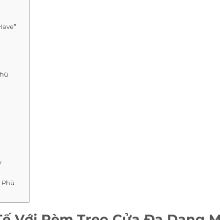
Have”
Phù
y
a Phù
 Tế Với Rèm Treo Cửa Đa Dạng 