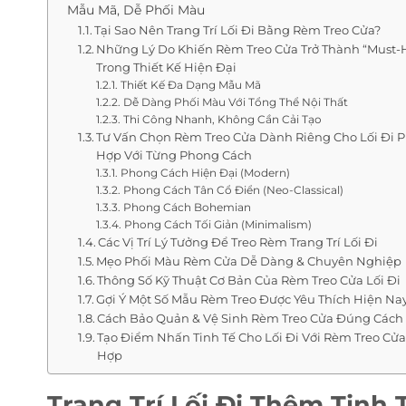
Mẫu Mã, Dễ Phối Màu
Tại Sao Nên Trang Trí Lối Đi Bằng Rèm Treo Cửa?
Những Lý Do Khiến Rèm Treo Cửa Trở Thành “Must-
Trong Thiết Kế Hiện Đại
Thiết Kế Đa Dạng Mẫu Mã
Dễ Dàng Phối Màu Với Tổng Thể Nội Thất
Thi Công Nhanh, Không Cần Cải Tạo
Tư Vấn Chọn Rèm Treo Cửa Dành Riêng Cho Lối Đi 
Hợp Với Từng Phong Cách
Phong Cách Hiện Đại (Modern)
Phong Cách Tân Cổ Điển (Neo-Classical)
Phong Cách Bohemian
Phong Cách Tối Giản (Minimalism)
Các Vị Trí Lý Tưởng Để Treo Rèm Trang Trí Lối Đi
Mẹo Phối Màu Rèm Cửa Dễ Dàng & Chuyên Nghiệp
Thông Số Kỹ Thuật Cơ Bản Của Rèm Treo Cửa Lối Đi
Gợi Ý Một Số Mẫu Rèm Treo Được Yêu Thích Hiện Na
Cách Bảo Quản & Vệ Sinh Rèm Treo Cửa Đúng Cách
Tạo Điểm Nhấn Tinh Tế Cho Lối Đi Với Rèm Treo Cử
Hợp
Trang Trí Lối Đi Thêm Tinh