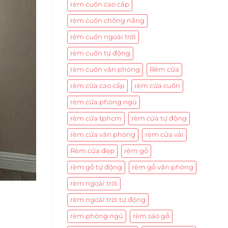
rèm cuốn cao cấp
rèm cuốn chống nắng
rèm cuốn ngoài trời
rèm cuốn tự động
rèm cuốn văn phòng
Rèm cửa
rèm cửa cao cấp
rèm cửa cuốn
rèm cửa phòng ngủ
rèm cửa tphcm
rèm cửa tự động
rèm cửa văn phòng
rèm cửa vải
Rèm cửa đẹp
rèm gỗ
rèm gỗ tự động
rèm gỗ văn phòng
rèm ngoài trời
rèm ngoài trời tự động
rèm phòng ngủ
rèm sáo gỗ