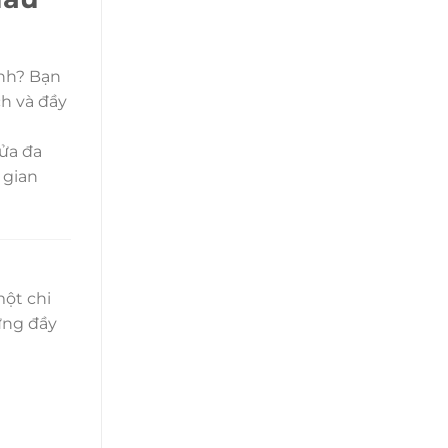
ỉnh? Bạn
ch và đầy
cửa đa
 gian
một chi
ưng đầy