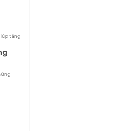
giúp tăng
ng
những