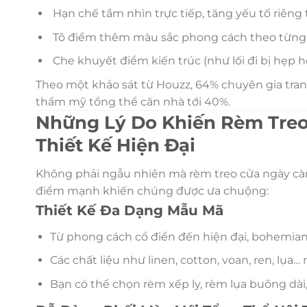
Hạn chế tầm nhìn trực tiếp, tăng yếu tố riêng
Tô điểm thêm màu sắc phong cách theo từng m
Che khuyết điểm kiến trúc (như lối đi bị hẹp h
Theo một khảo sát từ Houzz, 64% chuyên gia trang
thẩm mỹ tổng thể căn nhà tới 40%.
Những Lý Do Khiến Rèm Treo
Thiết Kế Hiện Đại
Không phải ngẫu nhiên mà rèm treo cửa ngày càng
điểm mạnh khiến chúng được ưa chuộng:
Thiết Kế Đa Dạng Mẫu Mã
Từ phong cách cổ điển đến hiện đại, bohemian 
Các chất liệu như linen, cotton, voan, ren, lụ
Bạn có thể chọn rèm xếp ly, rèm lụa buông dài