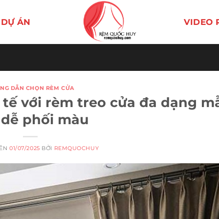
DỰ ÁN
VIDEO 
NG DẪN CHỌN RÈM CỬA
nh tế với rèm treo cửa đa dạng m
 dễ phối màu
RÊN
01/07/2025
BỞI
REMQUOCHUY