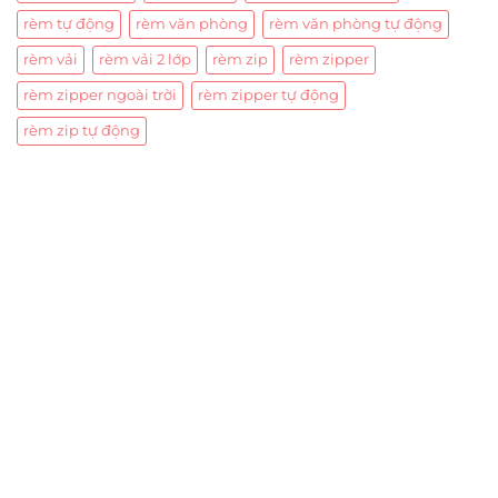
rèm tự động
rèm văn phòng
rèm văn phòng tự động
rèm vải
rèm vải 2 lớp
rèm zip
rèm zipper
rèm zipper ngoài trời
rèm zipper tự động
rèm zip tự động
Trụ sở chính
CÔNG TY TNHH CAN CIN VIỆT NAM
Mã số thuế:
0317918046
Địa Chỉ:
606/42 Đường 3 Tháng 2, Phường Diên Hồng,
Thành phố Hồ Chí Minh (P.14 Q10).
Hotline:
0906 51 5537 – 0282 253 5537
Xưởng Sản Xuất:
C30 Thành Thái, Phường 9, Quận 10,
TP.HCM
Email:
congtycancin@gmail.com