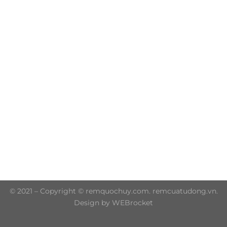
Trụ sở chính: 606/42 Đường 3 Tháng 2, Phường Diên
Hồng, Thành phố Hồ Chí Minh (P.14 Q10)
Hotline: 0906 51 5537 – 0282 253 5537
© 2021 – Copyright © remquochuy.com. remcuatudong.vn.
Design by WEBrocket