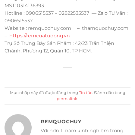
MST: 0314136393
Hotline : 0906515537 – 02822535537 — Zalo Tư Vấn :
0906515537
Website : remquochuy.com – thamquochuy.com
–
https://remcuatudong.vn
Trụ Sở Trưng Bày Sản Phẩm : 42/23 Trần Thiện
Chánh, Phường 12, Quận 10, TP HCM.
Mục nhập này đã được đăng trong
Tin tức
. Đánh dấu trang
permalink
.
REMQUOCHUY
Với hơn 11 năm kinh nghiệm trong