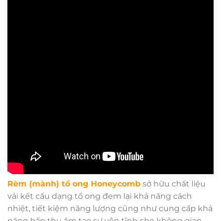
Rèm (mành) tổ ong Honeycomb
sở hữu chất liệu
vải kết cấu dạng tổ ong đem lại khả năng cách
nhiệt, tiết kiệm năng lượng cũng như cung cấp khả
năng hấp thụ âm tạo sự yên tĩnh cho không gian