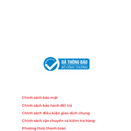
Chi nhánh Nha Trang
Địa Chỉ:
86 Đường 23 Tháng 10, Phương Sài, Nha
Trang, Khánh Hòa
Hotline:
0906 51 5537 – 0282 253 5537
Email:
congtycancin@gmail.com
Chi nhánh Hà Nội - Đà Nẵng
VPĐD Tại Hà Nội:
13BT3 Vạn Phúc, Hà Đông, Hà Nội
VPĐD Tại Đà Nẵng :
Số 403 Nguyễn Hữu Thọ, Phường
Khuê Trung, Quận Cẩm Lệ, TP. Đà Nẵng
Chính sách
Chính sách bảo mật
Chính sách bảo hành đổi trả
Chính sách điều kiện giao dịch chung
Chính sách vận chuyển và kiểm tra hàng
Phương thức thanh toán