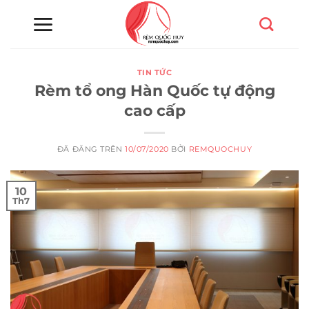
Chuyển
đến
nội
dung
TIN TỨC
Rèm tổ ong Hàn Quốc tự động
cao cấp
ĐÃ ĐĂNG TRÊN
10/07/2020
BỞI
REMQUOCHUY
10
Th7