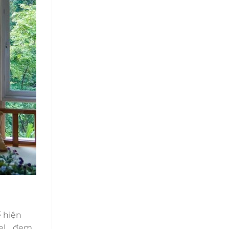
 hiện
tel… đem