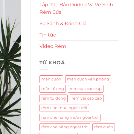
Lắp đặt, Bảo Dưỡng Và Vệ Sinh
Rèm Cửa
So Sánh & Đánh Giá
Tin tức
Video Rèm
TỪ KHOÁ
màn cuốn
màn cuốn văn phòng
màn tổ ong
rem cua cao cap
rem tu dong
rem vai cao cap
rèm che mưa ngoài trời
rèm che nắng mưa ngoài trời
rèm che nắng ngoài trời
rèm cuốn