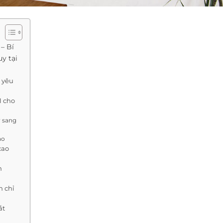
– Bí
y tại
c yêu
1 cho
y sang
ạo
cao
m
n chỉ
ắt