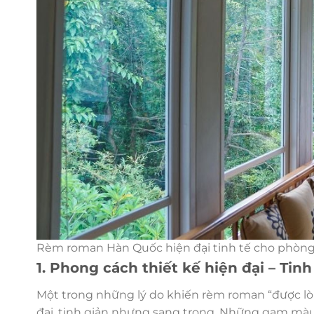
Rèm roman Hàn Quốc hiện đại tinh tế cho phòn
1. Phong cách thiết kế hiện đại – Ti
Một trong những lý do khiến rèm roman “được lò
đại, tinh giản nhưng sang trọng. Những gam màu