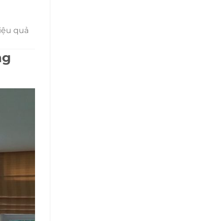
iệu quả
ng