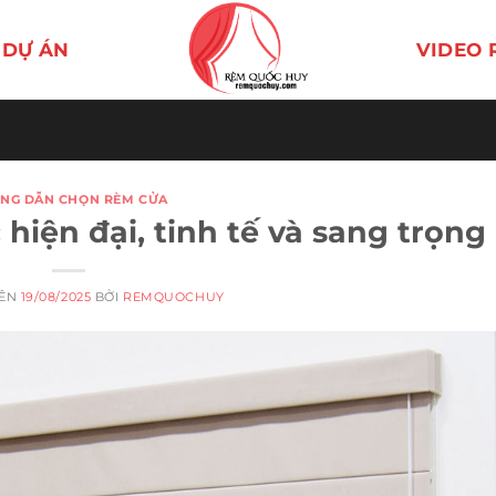
DỰ ÁN
VIDEO 
NG DẪN CHỌN RÈM CỬA
iện đại, tinh tế và sang trọng
RÊN
19/08/2025
BỞI
REMQUOCHUY