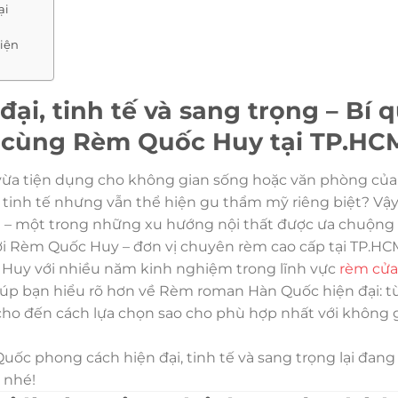
ại
hiện
i, tinh tế và sang trọng – Bí 
 cùng Rèm Quốc Huy tại TP.HC
a tiện dụng cho không gian sống hoặc văn phòng của 
tinh tế nhưng vẫn thể hiện gu thẩm mỹ riêng biệt? Vậy
 – một trong những xu hướng nội thất được ưa chuộng
 bởi Rèm Quốc Huy – đơn vị chuyên rèm cao cấp tại TP.HC
c Huy với nhiều năm kinh nghiệm trong lĩnh vực
rèm cửa
 giúp bạn hiểu rõ hơn về Rèm roman Hàn Quốc hiện đại: 
í cho đến cách lựa chọn sao cho phù hợp nhất với không 
ốc phong cách hiện đại, tinh tế và sang trọng lại đan
M nhé!