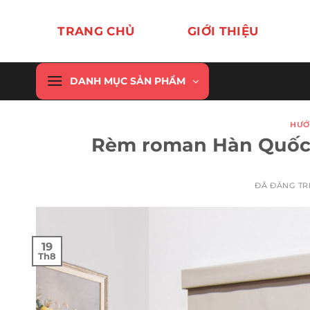
Chuyển
đến
TRANG CHỦ
GIỚI THIỆU
nội
dung
DANH MỤC SẢN PHẨM
HƯỚ
Rèm roman Hàn Quốc h
ĐÃ ĐĂNG T
19
Th8