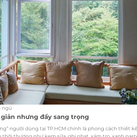
g ngủ
nh giản nhưng đầy sang trọng
ng” người dùng tại TP.HCM chính là phong cách thiết kế
 thời thượng như kem sữa, ghi nhạt, xám tro, xanh pas