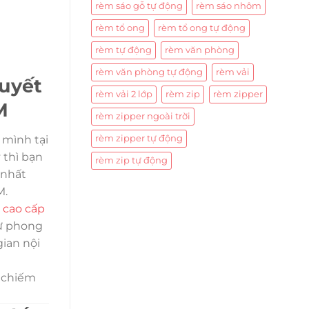
rèm sáo gỗ tự động
rèm sáo nhôm
rèm tổ ong
rèm tổ ong tự động
rèm tự động
rèm văn phòng
rèm văn phòng tự động
rèm vải
quyết
rèm vải 2 lớp
rèm zip
rèm zipper
M
rèm zipper ngoài trời
rèm zipper tự động
mình tại
 thì bạn
rèm zip tự động
 nhất
M.
 cao cấp
từ phong
gian nội
g chiếm