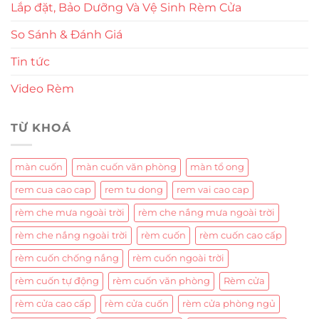
Lắp đặt, Bảo Dưỡng Và Vệ Sinh Rèm Cửa
So Sánh & Đánh Giá
Tin tức
Video Rèm
TỪ KHOÁ
màn cuốn
màn cuốn văn phòng
màn tổ ong
rem cua cao cap
rem tu dong
rem vai cao cap
rèm che mưa ngoài trời
rèm che nắng mưa ngoài trời
rèm che nắng ngoài trời
rèm cuốn
rèm cuốn cao cấp
rèm cuốn chống nắng
rèm cuốn ngoài trời
rèm cuốn tự động
rèm cuốn văn phòng
Rèm cửa
rèm cửa cao cấp
rèm cửa cuốn
rèm cửa phòng ngủ