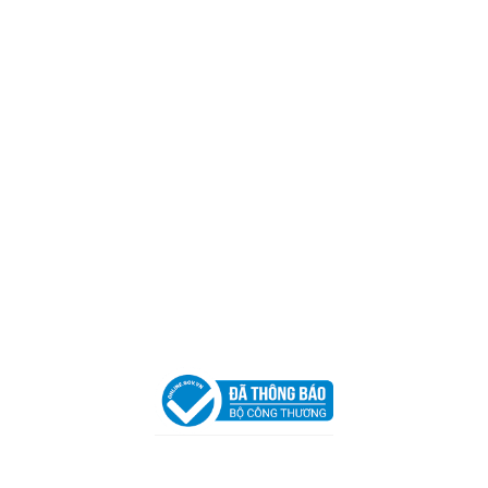
Mã số thuế:
0317918046
Địa Chỉ:
606/42 Đường 3 Tháng 2, Phường Diên Hồng,
Thành phố Hồ Chí Minh (P.14 Q10).
Hotline:
0906 51 5537 – 0282 253 5537
Xưởng Sản Xuất:
C30 Thành Thái, Phường 9, Quận 10,
TP.HCM
Email:
congtycancin@gmail.com
Chi nhánh Nha Trang
Địa Chỉ:
86 Đường 23 Tháng 10, Phương Sài, Nha
Trang, Khánh Hòa
Hotline:
0906 51 5537 – 0282 253 5537
Email:
congtycancin@gmail.com
Chi nhánh Hà Nội - Đà Nẵng
VPĐD Tại Hà Nội:
13BT3 Vạn Phúc, Hà Đông, Hà Nội
VPĐD Tại Đà Nẵng :
Số 403 Nguyễn Hữu Thọ, Phường
Khuê Trung, Quận Cẩm Lệ, TP. Đà Nẵng