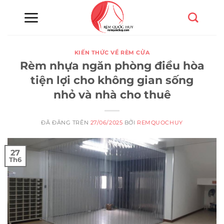
Chuyển
đến
nội
dung
KIẾN THỨC VỀ RÈM CỬA
Rèm nhựa ngăn phòng điều hòa
tiện lợi cho không gian sống
nhỏ và nhà cho thuê
ĐÃ ĐĂNG TRÊN
27/06/2025
BỞI
REMQUOCHUY
27
Th6