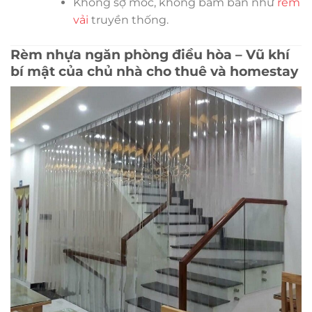
Không sợ mốc, không bám bẩn như
rèm
vải
truyền thống.
Rèm nhựa ngăn phòng điều hòa – Vũ khí
bí mật của chủ nhà cho thuê và homestay