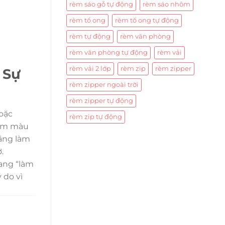
rèm sáo gỗ tự động
rèm sáo nhôm
rèm tổ ong
rèm tổ ong tự động
rèm tự động
rèm văn phòng
rèm văn phòng tự động
rèm vải
rèm vải 2 lớp
rèm zip
rèm zipper
 Sự
rèm zipper ngoài trời
rèm zipper tự động
hoặc
rèm zip tự động
Rèm màu
năng làm
.
đang “làm
 do vì