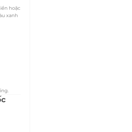
biển hoặc
màu xanh
ống.
ốc