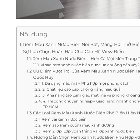
Nội dung
Rèm Màu Xanh Nước Biển Nổi Bật, Mang Hơi Thở Biể
Sự Lựa Chọn Hoàn Hảo Cho Căn Hộ View Biển
Rèm Màu Xanh Nước Biển – Hơn Cả Một Món Trang T
Vì sao rèm xanh nước biển được ưa chuộng đến vậy?
Ưu Điểm Vượt Trội Của Rèm Màu Xanh Nước Biển T
Quốc Huy
1. Đa dạng mẫu mã – Phù hợp mọi phong cách
2. Chất liệu cao cấp, chống nắng hiệu quả
3. Khả năng tạo cảm giác mát mẻ và phóng khoáng
4. Thi công chuyên nghiệp – Giao hàng nhanh chóng
TP.HCM
Các Loại Rèm Màu Xanh Nước Biển Phổ Biến Hiện 
Rèm vải xanh nước biển
Rèm sáo (rèm cuốn) màu xanh dương
Rèm 2 lớp: Lớp voan trắng và lớp xanh nước biển
Hướng Dẫn Chọn Rèm Xanh Nước Biển Phù Hợp Vớ