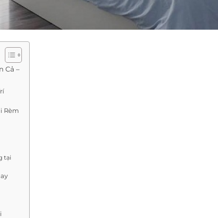
n Cả –
rí
ại Rèm
 tại
Nay
i