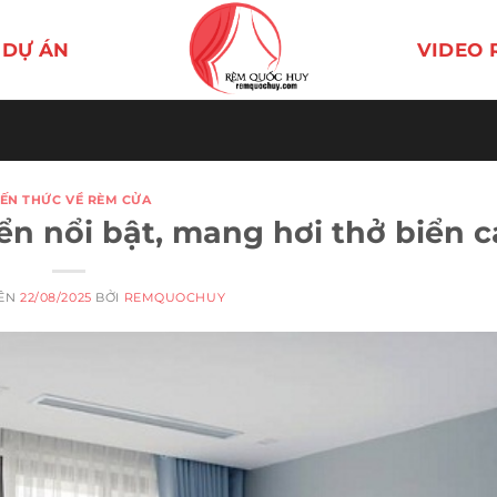
DỰ ÁN
VIDEO 
IẾN THỨC VỀ RÈM CỬA
n nổi bật, mang hơi thở biển c
RÊN
22/08/2025
BỞI
REMQUOCHUY