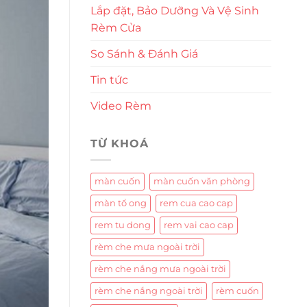
Lắp đặt, Bảo Dưỡng Và Vệ Sinh
Rèm Cửa
So Sánh & Đánh Giá
Tin tức
Video Rèm
TỪ KHOÁ
màn cuốn
màn cuốn văn phòng
màn tổ ong
rem cua cao cap
rem tu dong
rem vai cao cap
rèm che mưa ngoài trời
rèm che nắng mưa ngoài trời
rèm che nắng ngoài trời
rèm cuốn