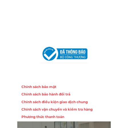
Địa Chỉ:
86 Đường 23 Tháng 10, Phương Sài, Nha
Trang, Khánh Hòa
Hotline:
0906 51 5537 – 0282 253 5537
Email:
congtycancin@gmail.com
Chi nhánh Hà Nội - Đà Nẵng
VPĐD Tại Hà Nội:
13BT3 Vạn Phúc, Hà Đông, Hà Nội
VPĐD Tại Đà Nẵng :
Số 403 Nguyễn Hữu Thọ, Phường
Khuê Trung, Quận Cẩm Lệ, TP. Đà Nẵng
Chính sách
Chính sách bảo mật
Chính sách bảo hành đổi trả
Chính sách điều kiện giao dịch chung
Chính sách vận chuyển và kiểm tra hàng
Phương thức thanh toán