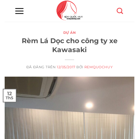
Chuyển
đến
nội
dung
DỰ ÁN
Rèm Lá Dọc cho công ty xe
Kawasaki
ĐÃ ĐĂNG TRÊN
12/05/2017
BỞI
REMQUOCHUY
12
Th5