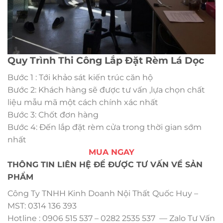
Quy Trình Thi Công Lắp Đặt Rèm Lá Dọc
Bước 1 : Tới khảo sát kiến trúc căn hộ
Bước 2: Khách hàng sẽ được tư vấn ,lựa chọn chất
liệu mẫu mã một cách chính xác nhất
Bước 3: Chốt đơn hàng
Bước 4: Đến lắp đặt rèm cửa trong thời gian sớm
nhất
MUA NGAY
THÔNG TIN LIÊN HỆ ĐỂ ĐƯỢC TƯ VẤN VỀ SẢN
PHẨM
Công Ty TNHH Kinh Doanh Nội Thất Quốc Huy –
MST: 0314 136 393
Hotline : 0906 515 537 – 0282 2535 537 — Zalo Tư Vấn