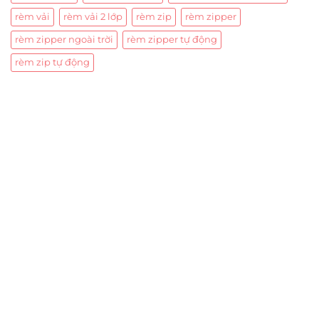
rèm vải
rèm vải 2 lớp
rèm zip
rèm zipper
rèm zipper ngoài trời
rèm zipper tự động
rèm zip tự động
Trụ sở chính
CÔNG TY TNHH CAN CIN VIỆT NAM
Mã số thuế:
0317918046
Địa Chỉ:
606/42 Đường 3 Tháng 2, Phường Diên Hồng,
Thành phố Hồ Chí Minh (P.14 Q10).
Hotline:
0906 51 5537 – 0282 253 5537
Xưởng Sản Xuất:
C30 Thành Thái, Phường 9, Quận 10,
TP.HCM
Email:
congtycancin@gmail.com
Chi nhánh Nha Trang