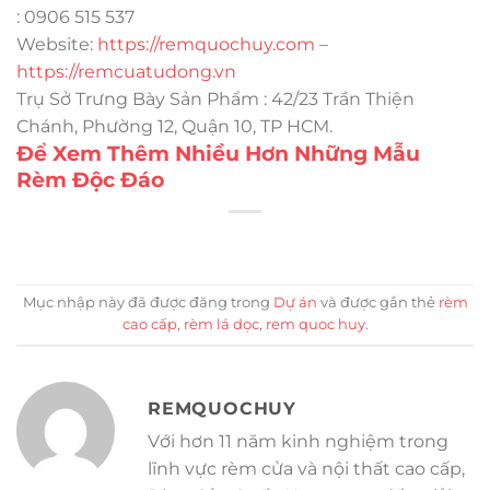
: 0906 515 537
Website:
https://remquochuy.com
–
https://remcuatudong.vn
Trụ Sở Trưng Bày Sản Phẩm : 42/23 Trần Thiện
Chánh, Phường 12, Quận 10, TP HCM.
Để Xem Thêm Nhiều Hơn Những Mẫu
Rèm Độc Đáo
Mục nhập này đã được đăng trong
Dự án
và được gắn thẻ
rèm
cao cấp
,
rèm lá dọc
,
rem quoc huy
.
REMQUOCHUY
Với hơn 11 năm kinh nghiệm trong
lĩnh vực rèm cửa và nội thất cao cấp,