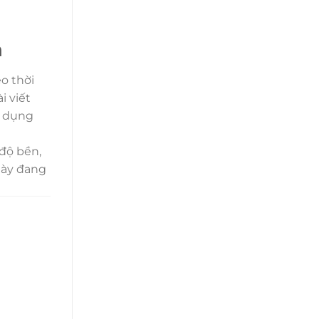
n
o thời
i viết
c dụng
 độ bền,
này đang