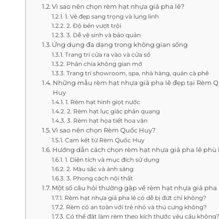
Vì sao nên chọn rèm hạt nhựa giả pha lê?
1. Vẻ đẹp sang trọng và lung linh
2. Độ bền vượt trội
3. Dễ vệ sinh và bảo quản
Ứng dụng đa dạng trong không gian sống
Trang trí cửa ra vào và cửa sổ
Phân chia không gian mở
Trang trí showroom, spa, nhà hàng, quán cà phê
Những mẫu rèm hạt nhựa giả pha lê đẹp tại Rèm 
Huy
1. Rèm hạt hình giọt nước
2. Rèm hạt lục giác phản quang
3. Rèm hạt họa tiết hoa văn
Vì sao nên chọn Rèm Quốc Huy?
Cam kết từ Rèm Quốc Huy
Hướng dẫn cách chọn rèm hạt nhựa giả pha lê phù
1. Diện tích và mục đích sử dụng
2. Màu sắc và ánh sáng
3. Phong cách nội thất
Một số câu hỏi thường gặp về rèm hạt nhựa giả pha 
Rèm hạt nhựa giả pha lê có dễ bị đứt chỉ không?
Rèm có an toàn với trẻ nhỏ và thú cưng không?
Có thể đặt làm rèm theo kích thước yêu cầu không