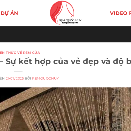
DỰ ÁN
VIDEO 
IẾN THỨC VỀ RÈM CỬA
– Sự kết hợp của vẻ đẹp và độ 
RÊN
21/07/2025
BỞI
REMQUOCHUY