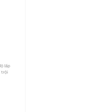
ộ lấp
trội