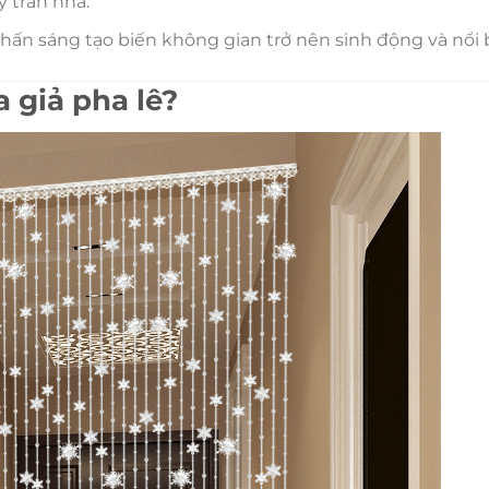
y trần nhà.
hấn sáng tạo biến không gian trở nên sinh động và nổi
 giả pha lê?