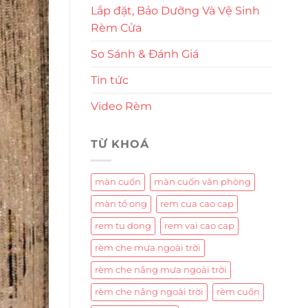
Lắp đặt, Bảo Dưỡng Và Vệ Sinh
Rèm Cửa
So Sánh & Đánh Giá
Tin tức
Video Rèm
TỪ KHOÁ
màn cuốn
màn cuốn văn phòng
màn tổ ong
rem cua cao cap
rem tu dong
rem vai cao cap
rèm che mưa ngoài trời
rèm che nắng mưa ngoài trời
rèm che nắng ngoài trời
rèm cuốn