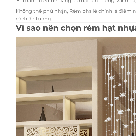
Thanh treo: dễ dàng lắp đặt lên tường, vách ha
Không thể phủ nhận, Rèm pha lê chính là điểm n
cách ấn tượng.
Vì sao nên chọn rèm hạt nhựa