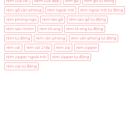
rèm cửa vải
Rèm cửa đẹp
rèm gỗ
rèm gỗ tự động
rèm gỗ văn phòng
rèm ngoài trời
rèm ngoài trời tự động
rèm phòng ngủ
rèm sáo gỗ
rèm sáo gỗ tự động
rèm sáo nhôm
rèm tổ ong
rèm tổ ong tự động
rèm tự động
rèm văn phòng
rèm văn phòng tự động
rèm vải
rèm vải 2 lớp
rèm zip
rèm zipper
rèm zipper ngoài trời
rèm zipper tự động
rèm zip tự động
Trụ sở chính
CÔNG TY TNHH CAN CIN VIỆT NAM
Mã số thuế:
0317918046