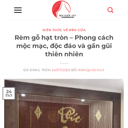
Chuyển
đến
nội
dung
KIẾN THỨC VỀ RÈM CỬA
Rèm gỗ hạt tròn – Phong cách
mộc mạc, độc đáo và gần gũi
thiên nhiên
ĐÃ ĐĂNG TRÊN
24/07/2025
BỞI
REMQUOCHUY
24
Th7