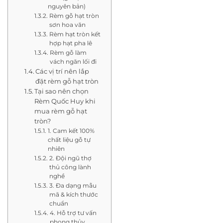
nguyên bản)
Rèm gỗ hạt tròn
sơn hoa văn
Rèm hạt tròn kết
hợp hạt pha lê
Rèm gỗ làm
vách ngăn lối đi
Các vị trí nên lắp
đặt rèm gỗ hạt tròn
Tại sao nên chọn
Rèm Quốc Huy khi
mua rèm gỗ hạt
tròn?
1. Cam kết 100%
chất liệu gỗ tự
nhiên
2. Đội ngũ thợ
thủ công lành
nghề
3. Đa dạng mẫu
mã & kích thước
chuẩn
4. Hỗ trợ tư vấn
phong thủy