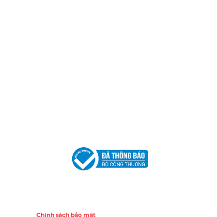
Địa Chỉ:
606/42 Đường 3 Tháng 2, Phường Diên Hồng,
Thành phố Hồ Chí Minh (P.14 Q10).
Hotline:
0906 51 5537 – 0282 253 5537
Xưởng Sản Xuất:
C30 Thành Thái, Phường 9, Quận 10,
TP.HCM
Email:
congtycancin@gmail.com
Chi nhánh Nha Trang
Địa Chỉ:
86 Đường 23 Tháng 10, Phương Sài, Nha
Trang, Khánh Hòa
Hotline:
0906 51 5537 – 0282 253 5537
Email:
congtycancin@gmail.com
Chi nhánh Hà Nội - Đà Nẵng
VPĐD Tại Hà Nội:
13BT3 Vạn Phúc, Hà Đông, Hà Nội
VPĐD Tại Đà Nẵng :
Số 403 Nguyễn Hữu Thọ, Phường
Khuê Trung, Quận Cẩm Lệ, TP. Đà Nẵng
Chính sách
Chính sách bảo mật