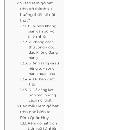
Vì sao rèm gỗ hạt
tròn trở thành xu
hướng thiết kế nội
thất?
1. Tái hiện không
gian gần gũi với
thiên nhiên
2. Phong cách
thủ công – độc
đáo không đụng
hàng
3. Ánh sáng và sự
riêng tư – song
hành hoàn hảo
4. Độ bền vượt
trội
5. Dễ dàng kết
hợp mọi phong
cách nội thất
Các mẫu rèm gỗ hạt
tròn phổ biến tại
Rèm Quốc Huy
Rèm gỗ hạt tròn
trơn (gỗ tự nhiên