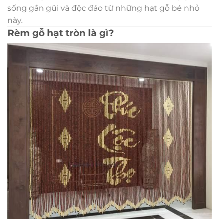
sống gần gũi và độc đáo từ những hạt gỗ bé nhỏ
này.
Rèm gỗ hạt tròn là gì?