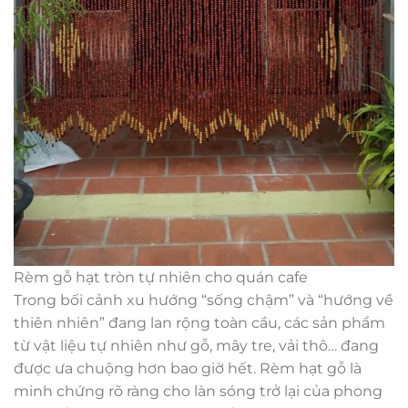
Rèm gỗ hạt tròn tự nhiên cho quán cafe
Trong bối cảnh xu hướng “sống chậm” và “hướng về
thiên nhiên” đang lan rộng toàn cầu, các sản phẩm
từ vật liệu tự nhiên như gỗ, mây tre, vải thô… đang
được ưa chuộng hơn bao giờ hết. Rèm hạt gỗ là
minh chứng rõ ràng cho làn sóng trở lại của phong