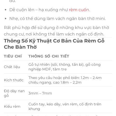
dù.
Dễ cuộn lên – hạ xuống như
rèm cuốn
.
Nhẹ, có thể dùng làm vách ngăn bàn thờ mini.
Rất phù hợp để sử dụng ở những khu vực bàn thờ
chung cư, nơi không thể làm vách ngăn cố định.
Thông Số Kỹ Thuật Cơ Bản Của Rèm Gỗ
Che Bàn Thờ
TIÊU CHÍ
THÔNG SỐ CHI TIẾT
Gỗ tự nhiên (sồi, thông, tần bì), gỗ công
Chất liệu
nghiệp MDF, tăm tre
Theo yêu cầu hoặc phổ biến: 1.2m – 2.4m
Kích thước
chiều ngang, cao 1.8m – 2.2m
Độ dày nan
3mm – 7mm
gỗ
Cuốn tay, kéo dây, vén rèm, cố định trên
Kiểu rèm
khung