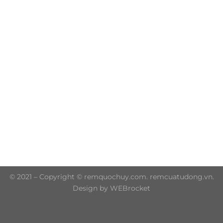
Trụ sở chính: 606/42 Đường 3 Tháng 2, Phường Diên
Hồng, Thành phố Hồ Chí Minh (P.14 Q10)
Hotline: 0906 51 5537 – 0282 253 5537
© 2021 – Copyright © remquochuy.com. remcuatudong.vn.
Design by WEBrocket