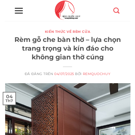
Chuyển
đến
nội
dung
KIẾN THỨC VỀ RÈM CỬA
Rèm gỗ che bàn thờ – lựa chọn
trang trọng và kín đáo cho
không gian thờ cúng
ĐÃ ĐĂNG TRÊN
04/07/2025
BỞI
REMQUOCHUY
04
Th7