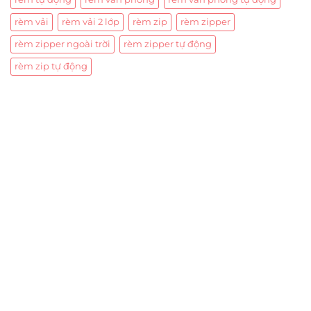
rèm vải
rèm vải 2 lớp
rèm zip
rèm zipper
rèm zipper ngoài trời
rèm zipper tự động
rèm zip tự động
Trụ sở chính
CÔNG TY TNHH CAN CIN VIỆT NAM
Mã số thuế:
0317918046
Địa Chỉ:
606/42 Đường 3 Tháng 2, Phường Diên Hồng,
Thành phố Hồ Chí Minh (P.14 Q10).
Hotline:
0906 51 5537 – 0282 253 5537
Xưởng Sản Xuất:
C30 Thành Thái, Phường 9, Quận 10,
TP.HCM
Email:
congtycancin@gmail.com
Chi nhánh Nha Trang