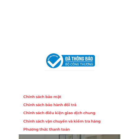
Địa Chỉ:
86 Đường 23 Tháng 10, Phương Sài, Nha
Trang, Khánh Hòa
Hotline:
0906 51 5537 – 0282 253 5537
Email:
congtycancin@gmail.com
Chi nhánh Hà Nội - Đà Nẵng
VPĐD Tại Hà Nội:
13BT3 Vạn Phúc, Hà Đông, Hà Nội
VPĐD Tại Đà Nẵng :
Số 403 Nguyễn Hữu Thọ, Phường
Khuê Trung, Quận Cẩm Lệ, TP. Đà Nẵng
Chính sách
Chính sách bảo mật
Chính sách bảo hành đổi trả
Chính sách điều kiện giao dịch chung
Chính sách vận chuyển và kiểm tra hàng
Phương thức thanh toán