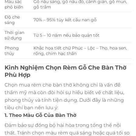
Màu sắc
Gỗ nâu sáng, gỗ nâu đỏ, cánh gián, gỗ mun,
phổ biến
gỗ trầm
Độ che
70% – 95% tùy kết cấu nan gỗ
sáng
Thời gian
Từ 5 – 10 năm nếu bảo quản tốt
sử dụng
Phong
Khắc họa tiết chữ Phúc – Lộc – Thọ, hoa sen,
thủy
rồng, chim hạc thần
Kinh Nghiệm Chọn Rèm Gỗ Che Bàn Thờ
Phù Hợp
Chọn mua rèm che bàn thờ không chỉ là vấn đề
thẩm mỹ mà còn đòi hỏi sự hiểu biết về chất liệu,
phong thủy và tính tiện dụng. Dưới đây là những
tiêu chí bạn nên lưu ý:
1. Theo Màu Gỗ Của Bàn Thờ
Đảm bảo sự đồng bộ hài hòa trong tổng thể nội
thất. Tránh chọn màu rèm quá sáng hoặc quá tối so