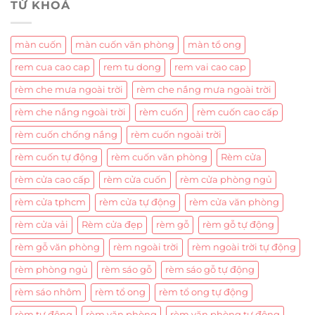
TỪ KHOÁ
màn cuốn
màn cuốn văn phòng
màn tổ ong
rem cua cao cap
rem tu dong
rem vai cao cap
rèm che mưa ngoài trời
rèm che nắng mưa ngoài trời
rèm che nắng ngoài trời
rèm cuốn
rèm cuốn cao cấp
rèm cuốn chống nắng
rèm cuốn ngoài trời
rèm cuốn tự động
rèm cuốn văn phòng
Rèm cửa
rèm cửa cao cấp
rèm cửa cuốn
rèm cửa phòng ngủ
rèm cửa tphcm
rèm cửa tự động
rèm cửa văn phòng
rèm cửa vải
Rèm cửa đẹp
rèm gỗ
rèm gỗ tự động
rèm gỗ văn phòng
rèm ngoài trời
rèm ngoài trời tự động
rèm phòng ngủ
rèm sáo gỗ
rèm sáo gỗ tự động
rèm sáo nhôm
rèm tổ ong
rèm tổ ong tự động
rèm tự động
rèm văn phòng
rèm văn phòng tự động