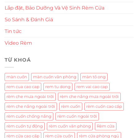
Lắp đặt, Bảo Dưỡng Và Vệ Sinh Rèm Cửa
So Sánh & Đánh Giá
Tin tức
Video Rèm
TỪ KHOÁ
màn cuốn
màn cuốn văn phòng
màn tổ ong
rem cua cao cap
rem tu dong
rem vai cao cap
rèm che mưa ngoài trời
rèm che nắng mưa ngoài trời
rèm che nắng ngoài trời
rèm cuốn
rèm cuốn cao cấp
rèm cuốn chống nắng
rèm cuốn ngoài trời
rèm cuốn tự động
rèm cuốn văn phòng
Rèm cửa
rèm cửa cao cấp
rèm cửa cuốn
rèm cửa phòng ngủ