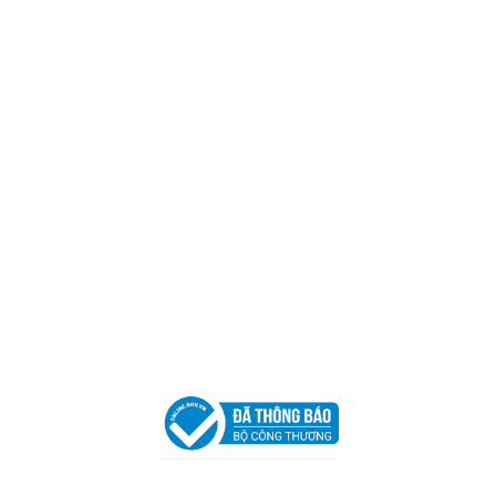
CÔNG TY TNHH CAN CIN VIỆT NAM
Mã số thuế:
0317918046
Địa Chỉ:
606/42 Đường 3 Tháng 2, Phường Diên Hồng,
Thành phố Hồ Chí Minh (P.14 Q10).
Hotline:
0906 51 5537 – 0282 253 5537
Xưởng Sản Xuất:
C30 Thành Thái, Phường 9, Quận 10,
TP.HCM
Email:
congtycancin@gmail.com
Chi nhánh Nha Trang
Địa Chỉ:
86 Đường 23 Tháng 10, Phương Sài, Nha
Trang, Khánh Hòa
Hotline:
0906 51 5537 – 0282 253 5537
Email:
congtycancin@gmail.com
Chi nhánh Hà Nội - Đà Nẵng
VPĐD Tại Hà Nội:
13BT3 Vạn Phúc, Hà Đông, Hà Nội
VPĐD Tại Đà Nẵng :
Số 403 Nguyễn Hữu Thọ, Phường
Khuê Trung, Quận Cẩm Lệ, TP. Đà Nẵng