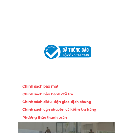
Trang, Khánh Hòa
Hotline:
0906 51 5537 – 0282 253 5537
Email:
congtycancin@gmail.com
Chi nhánh Hà Nội - Đà Nẵng
VPĐD Tại Hà Nội:
13BT3 Vạn Phúc, Hà Đông, Hà Nội
VPĐD Tại Đà Nẵng :
Số 403 Nguyễn Hữu Thọ, Phường
Khuê Trung, Quận Cẩm Lệ, TP. Đà Nẵng
Chính sách
Chính sách bảo mật
Chính sách bảo hành đổi trả
Chính sách điều kiện giao dịch chung
Chính sách vận chuyển và kiểm tra hàng
Phương thức thanh toán