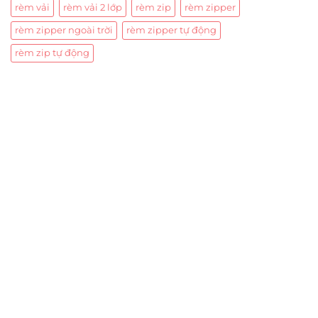
rèm vải
rèm vải 2 lớp
rèm zip
rèm zipper
rèm zipper ngoài trời
rèm zipper tự động
rèm zip tự động
Trụ sở chính
CÔNG TY TNHH CAN CIN VIỆT NAM
Mã số thuế:
0317918046
Địa Chỉ:
606/42 Đường 3 Tháng 2, Phường Diên Hồng,
Thành phố Hồ Chí Minh (P.14 Q10).
Hotline:
0906 51 5537 – 0282 253 5537
Xưởng Sản Xuất:
C30 Thành Thái, Phường 9, Quận 10,
TP.HCM
Email:
congtycancin@gmail.com
Chi nhánh Nha Trang
Địa Chỉ:
86 Đường 23 Tháng 10, Phương Sài, Nha