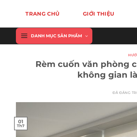
Chuyển
đến
TRANG CHỦ
GIỚI THIỆU
nội
dung
DANH MỤC SẢN PHẨM
HƯỚ
Rèm cuốn văn phòng cô
không gian l
ĐÃ ĐĂNG T
01
Th7