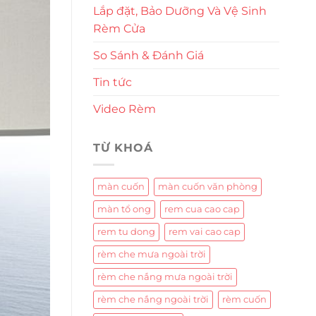
Lắp đặt, Bảo Dưỡng Và Vệ Sinh
Rèm Cửa
So Sánh & Đánh Giá
Tin tức
Video Rèm
TỪ KHOÁ
màn cuốn
màn cuốn văn phòng
màn tổ ong
rem cua cao cap
rem tu dong
rem vai cao cap
rèm che mưa ngoài trời
rèm che nắng mưa ngoài trời
rèm che nắng ngoài trời
rèm cuốn