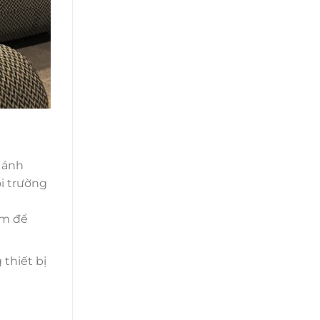
 ánh
ôi trường
èm để
 thiết bị