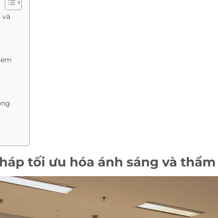
 và
 Rèm
òng
háp tối ưu hóa ánh sáng và thẩ