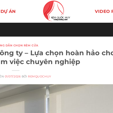
DỰ ÁN
VIDEO 
NG DẪN CHỌN RÈM CỬA
ng ty – Lựa chọn hoàn hảo ch
àm việc chuyên nghiệp
RÊN
01/07/2026
BỞI
REMQUOCHUY