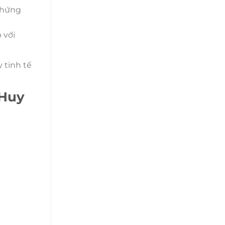
 hứng
 với
 tinh tế
 Huy