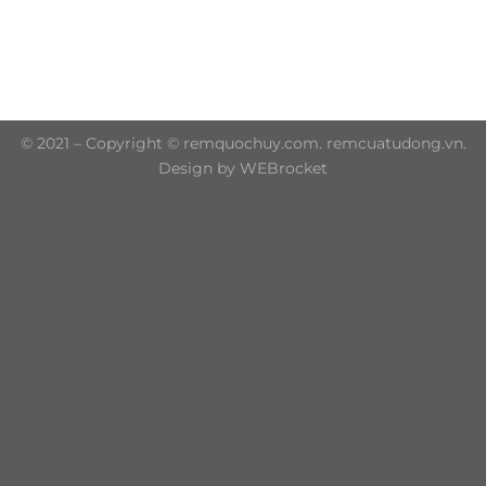
Trụ sở chính: 606/42 Đường 3 Tháng 2, Phường Diên
Hồng, Thành phố Hồ Chí Minh (P.14 Q10)
Hotline: 0906 51 5537 – 0282 253 5537
© 2021 – Copyright © remquochuy.com. remcuatudong.vn.
Design by WEBrocket