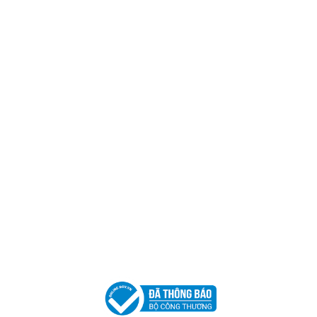
Trụ sở chính
CÔNG TY TNHH CAN CIN VIỆT NAM
Mã số thuế:
0317918046
Địa Chỉ:
606/42 Đường 3 Tháng 2, Phường Diên Hồng,
Thành phố Hồ Chí Minh (P.14 Q10).
Hotline:
0906 51 5537 – 0282 253 5537
Xưởng Sản Xuất:
C30 Thành Thái, Phường 9, Quận 10,
TP.HCM
Email:
congtycancin@gmail.com
Chi nhánh Nha Trang
Địa Chỉ:
86 Đường 23 Tháng 10, Phương Sài, Nha
Trang, Khánh Hòa
Hotline:
0906 51 5537 – 0282 253 5537
Email:
congtycancin@gmail.com
Chi nhánh Hà Nội - Đà Nẵng
VPĐD Tại Hà Nội:
13BT3 Vạn Phúc, Hà Đông, Hà Nội
VPĐD Tại Đà Nẵng :
Số 403 Nguyễn Hữu Thọ, Phường
Khuê Trung, Quận Cẩm Lệ, TP. Đà Nẵng