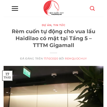
Chuyển
đến
nội
dung
DỰ ÁN
,
TIN TỨC
Rèm cuốn tự động cho vua lẩu
Haidilao có mặt tại Tầng 5 –
TTTM Gigamall
ĐÃ ĐĂNG TRÊN
17/10/2020
BỞI
REMQUOCHUY
17
Th10