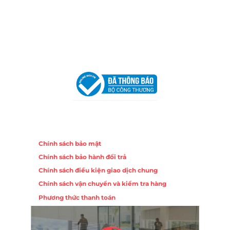
Trang, Khánh Hòa
Hotline:
0906 51 5537 – 0282 253 5537
Email:
congtycancin@gmail.com
Chi nhánh Hà Nội - Đà Nẵng
VPĐD Tại Hà Nội:
13BT3 Vạn Phúc, Hà Đông, Hà Nội
VPĐD Tại Đà Nẵng :
Số 403 Nguyễn Hữu Thọ, Phường
Khuê Trung, Quận Cẩm Lệ, TP. Đà Nẵng
Chính sách
Chính sách bảo mật
Chính sách bảo hành đổi trả
Chính sách điều kiện giao dịch chung
Chính sách vận chuyển và kiểm tra hàng
Phương thức thanh toán