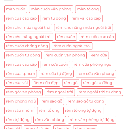
màn cuốn
màn cuốn văn phòng
màn tổ ong
rem cua cao cap
rem tu dong
rem vai cao cap
rèm che mưa ngoài trời
rèm che nắng mưa ngoài trời
rèm che nắng ngoài trời
rèm cuốn
rèm cuốn cao cấp
rèm cuốn chống nắng
rèm cuốn ngoài trời
rèm cuốn tự động
rèm cuốn văn phòng
Rèm cửa
rèm cửa cao cấp
rèm cửa cuốn
rèm cửa phòng ngủ
rèm cửa tphcm
rèm cửa tự động
rèm cửa văn phòng
rèm cửa vải
Rèm cửa đẹp
rèm gỗ
rèm gỗ tự động
rèm gỗ văn phòng
rèm ngoài trời
rèm ngoài trời tự động
rèm phòng ngủ
rèm sáo gỗ
rèm sáo gỗ tự động
rèm sáo nhôm
rèm tổ ong
rèm tổ ong tự động
rèm tự động
rèm văn phòng
rèm văn phòng tự động
rèm vải
rèm vải 2 lớp
rèm zip
rèm zipper