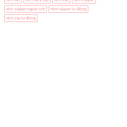
rèm zipper ngoài trời
rèm zipper tự động
rèm zip tự động
Trụ sở chính
CÔNG TY TNHH CAN CIN VIỆT NAM
Mã số thuế:
0317918046
Địa Chỉ:
606/42 Đường 3 Tháng 2, Phường Diên Hồng,
Thành phố Hồ Chí Minh (P.14 Q10).
Hotline:
0906 51 5537 – 0282 253 5537
Xưởng Sản Xuất:
C30 Thành Thái, Phường 9, Quận 10,
TP.HCM
Email:
congtycancin@gmail.com
Chi nhánh Nha Trang
Địa Chỉ:
86 Đường 23 Tháng 10, Phương Sài, Nha