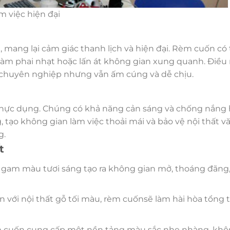
 việc hiện đại
mang lại cảm giác thanh lịch và hiện đại. Rèm cuốn có
àm phai nhạt hoặc lấn át không gian xung quanh. Điều 
 chuyên nghiệp nhưng vẫn ấm cúng và dễ chịu.
ực dụng. Chúng có khả năng cản sáng và chống nắng h
, tạo không gian làm việc thoải mái và bảo vệ nội thất 
g.
t
 gam màu tươi sáng tạo ra không gian mở, thoáng đãng,
với nội thất gỗ tối màu, rèm cuốnsẽ làm hài hòa tổng 
rèm cuốn cung cấp một nền tảng màu sắc nhẹ nhàng, khô