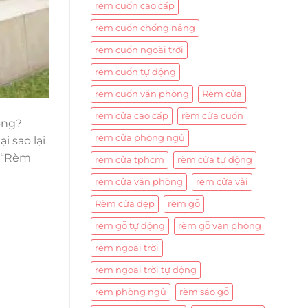
rèm cuốn cao cấp
rèm cuốn chống nắng
rèm cuốn ngoài trời
rèm cuốn tự động
rèm cuốn văn phòng
Rèm cửa
rèm cửa cao cấp
rèm cửa cuốn
òng?
rèm cửa phòng ngủ
i sao lại
g “Rèm
rèm cửa tphcm
rèm cửa tự động
rèm cửa văn phòng
rèm cửa vải
Rèm cửa đẹp
rèm gỗ
rèm gỗ tự động
rèm gỗ văn phòng
rèm ngoài trời
rèm ngoài trời tự động
rèm phòng ngủ
rèm sáo gỗ