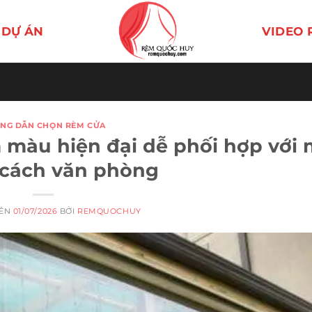
DỰ ÁN
VIDEO 
NG DẪN CHỌN RÈM CỬA
màu hiện đại dễ phối hợp với 
cách văn phòng
RÊN
01/07/2026
BỞI
REMQUOCHUY