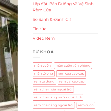
Lắp đặt, Bảo Dưỡng Và Vệ Sinh
Rèm Cửa
So Sánh & Đánh Giá
Tin tức
Video Rèm
TỪ KHOÁ
màn cuốn
màn cuốn văn phòng
màn tổ ong
rem cua cao cap
rem tu dong
rem vai cao cap
rèm che mưa ngoài trời
rèm che nắng mưa ngoài trời
rèm che nắng ngoài trời
rèm cuốn