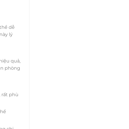
 thể dễ
này lý
iệu quả,
văn phòng
 rất phù
thể
ng chi