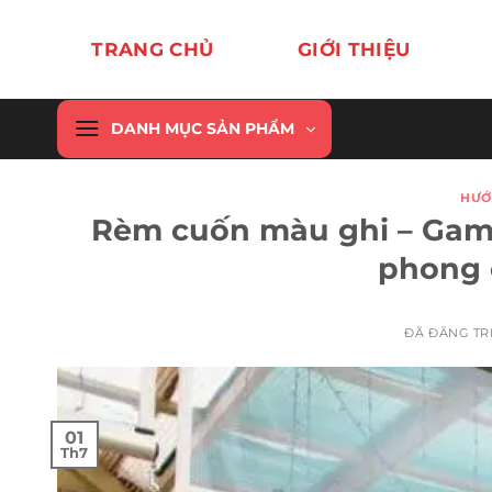
Chuyển
đến
TRANG CHỦ
GIỚI THIỆU
nội
dung
DANH MỤC SẢN PHẨM
HƯỚ
Rèm cuốn màu ghi – Gam 
phong 
ĐÃ ĐĂNG T
01
Th7