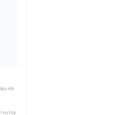
iệu tốt
h vụ tùy