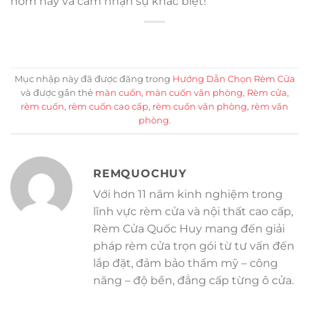
hôm nay và cảm nhận sự khác biệt!
Mục nhập này đã được đăng trong
Hướng Dẫn Chọn Rèm Cửa
và được gắn thẻ
màn cuốn
,
màn cuốn văn phòng
,
Rèm cửa
,
rèm cuốn
,
rèm cuốn cao cấp
,
rèm cuốn văn phòng
,
rèm văn
phòng
.
REMQUOCHUY
Với hơn 11 năm kinh nghiệm trong
lĩnh vực rèm cửa và nội thất cao cấp,
Rèm Cửa Quốc Huy mang đến giải
pháp rèm cửa trọn gói từ tư vấn đến
lắp đặt, đảm bảo thẩm mỹ – công
năng – độ bền, đẳng cấp từng ô cửa.