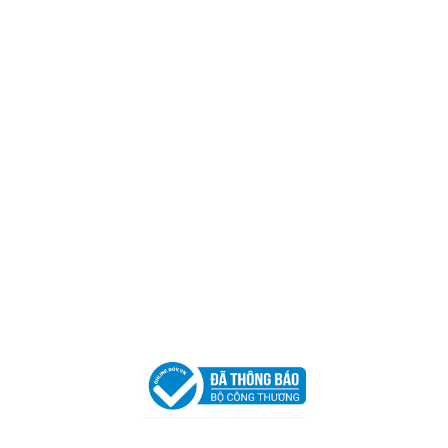
CÔNG TY TNHH CAN CIN VIỆT NAM
Mã số thuế:
0317918046
Địa Chỉ:
606/42 Đường 3 Tháng 2, Phường Diên Hồng,
Thành phố Hồ Chí Minh (P.14 Q10).
Hotline:
0906 51 5537 – 0282 253 5537
Xưởng Sản Xuất:
C30 Thành Thái, Phường 9, Quận 10,
TP.HCM
Email:
congtycancin@gmail.com
Chi nhánh Nha Trang
Địa Chỉ:
86 Đường 23 Tháng 10, Phương Sài, Nha
Trang, Khánh Hòa
Hotline:
0906 51 5537 – 0282 253 5537
Email:
congtycancin@gmail.com
Chi nhánh Hà Nội - Đà Nẵng
VPĐD Tại Hà Nội:
13BT3 Vạn Phúc, Hà Đông, Hà Nội
VPĐD Tại Đà Nẵng :
Số 403 Nguyễn Hữu Thọ, Phường
Khuê Trung, Quận Cẩm Lệ, TP. Đà Nẵng