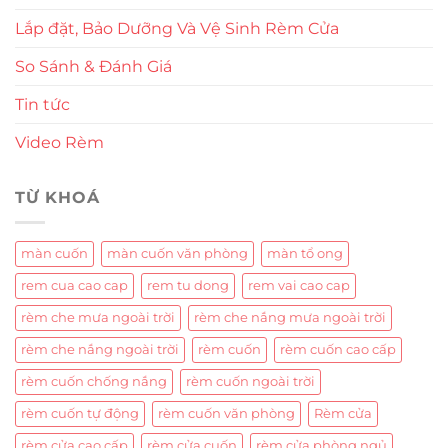
Lắp đặt, Bảo Dưỡng Và Vệ Sinh Rèm Cửa
So Sánh & Đánh Giá
Tin tức
Video Rèm
TỪ KHOÁ
màn cuốn
màn cuốn văn phòng
màn tổ ong
rem cua cao cap
rem tu dong
rem vai cao cap
rèm che mưa ngoài trời
rèm che nắng mưa ngoài trời
rèm che nắng ngoài trời
rèm cuốn
rèm cuốn cao cấp
rèm cuốn chống nắng
rèm cuốn ngoài trời
rèm cuốn tự động
rèm cuốn văn phòng
Rèm cửa
rèm cửa cao cấp
rèm cửa cuốn
rèm cửa phòng ngủ