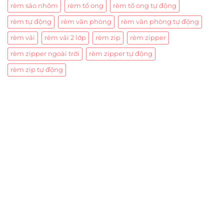
rèm sáo nhôm
rèm tổ ong
rèm tổ ong tự động
rèm tự động
rèm văn phòng
rèm văn phòng tự động
rèm vải
rèm vải 2 lớp
rèm zip
rèm zipper
rèm zipper ngoài trời
rèm zipper tự động
rèm zip tự động
Trụ sở chính
CÔNG TY TNHH CAN CIN VIỆT NAM
Mã số thuế:
0317918046
Địa Chỉ:
606/42 Đường 3 Tháng 2, Phường Diên Hồng,
Thành phố Hồ Chí Minh (P.14 Q10).
Hotline:
0906 51 5537 – 0282 253 5537
Xưởng Sản Xuất:
C30 Thành Thái, Phường 9, Quận 10,
TP.HCM