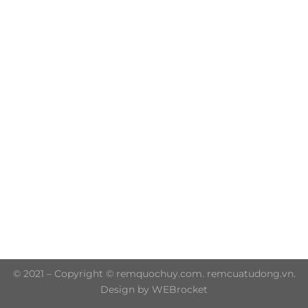
Trụ sở chính: 606/42 Đường 3 Tháng 2, Phường Diên
Hồng, Thành phố Hồ Chí Minh (P.14 Q10)
Hotline: 0906 51 5537 – 0282 253 5537
© 2021 – Copyright © remquochuy.com. remcuatudong.vn.
Design by WEBrocket