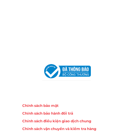
Email:
congtycancin@gmail.com
Chi nhánh Nha Trang
Địa Chỉ:
86 Đường 23 Tháng 10, Phương Sài, Nha
Trang, Khánh Hòa
Hotline:
0906 51 5537 – 0282 253 5537
Email:
congtycancin@gmail.com
Chi nhánh Hà Nội - Đà Nẵng
VPĐD Tại Hà Nội:
13BT3 Vạn Phúc, Hà Đông, Hà Nội
VPĐD Tại Đà Nẵng :
Số 403 Nguyễn Hữu Thọ, Phường
Khuê Trung, Quận Cẩm Lệ, TP. Đà Nẵng
Chính sách
Chính sách bảo mật
Chính sách bảo hành đổi trả
Chính sách điều kiện giao dịch chung
Chính sách vận chuyển và kiểm tra hàng