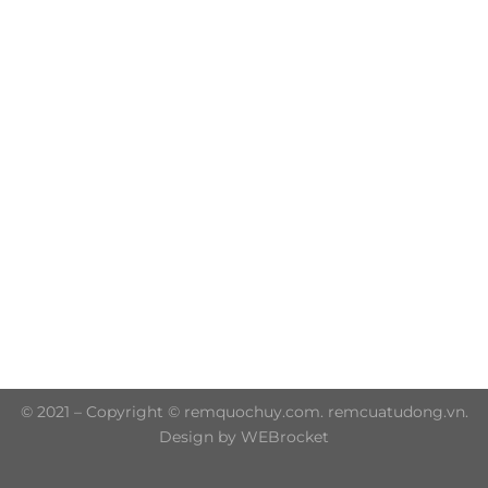
Trụ sở chính: 606/42 Đường 3 Tháng 2, Phường Diên
Hồng, Thành phố Hồ Chí Minh (P.14 Q10)
Hotline: 0906 51 5537 – 0282 253 5537
© 2021 – Copyright © remquochuy.com. remcuatudong.vn.
Design by WEBrocket