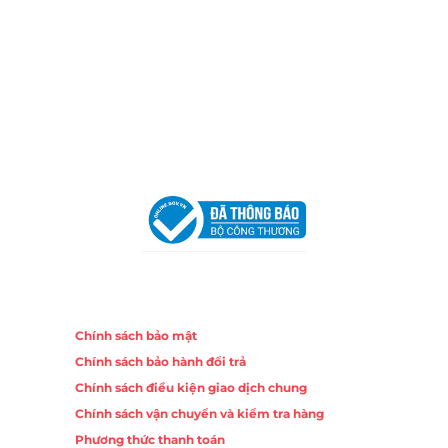
Chi nhánh Nha Trang
Địa Chỉ:
86 Đường 23 Tháng 10, Phương Sài, Nha
Trang, Khánh Hòa
Hotline:
0906 51 5537 – 0282 253 5537
Email:
congtycancin@gmail.com
Chi nhánh Hà Nội - Đà Nẵng
VPĐD Tại Hà Nội:
13BT3 Vạn Phúc, Hà Đông, Hà Nội
VPĐD Tại Đà Nẵng :
Số 403 Nguyễn Hữu Thọ, Phường
Khuê Trung, Quận Cẩm Lệ, TP. Đà Nẵng
Chính sách
Chính sách bảo mật
Chính sách bảo hành đổi trả
Chính sách điều kiện giao dịch chung
Chính sách vận chuyển và kiểm tra hàng
Phương thức thanh toán