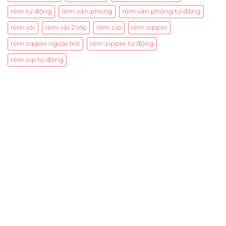
rèm tự động
rèm văn phòng
rèm văn phòng tự động
rèm vải
rèm vải 2 lớp
rèm zip
rèm zipper
rèm zipper ngoài trời
rèm zipper tự động
rèm zip tự động
Trụ sở chính
CÔNG TY TNHH CAN CIN VIỆT NAM
Mã số thuế:
0317918046
Địa Chỉ:
606/42 Đường 3 Tháng 2, Phường Diên Hồng,
Thành phố Hồ Chí Minh (P.14 Q10).
Hotline:
0906 51 5537 – 0282 253 5537
Xưởng Sản Xuất:
C30 Thành Thái, Phường 9, Quận 10,
TP.HCM
Email:
congtycancin@gmail.com