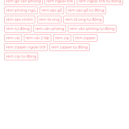
rèm gỗ văn phòng
rèm ngoài trời
rèm ngoài trời tự động
rèm phòng ngủ
rèm sáo gỗ
rèm sáo gỗ tự động
rèm sáo nhôm
rèm tổ ong
rèm tổ ong tự động
rèm tự động
rèm văn phòng
rèm văn phòng tự động
rèm vải
rèm vải 2 lớp
rèm zip
rèm zipper
rèm zipper ngoài trời
rèm zipper tự động
rèm zip tự động
Trụ sở chính
CÔNG TY TNHH CAN CIN VIỆT NAM
Mã số thuế:
0317918046
Địa Chỉ:
606/42 Đường 3 Tháng 2, Phường Diên Hồng,
Thành phố Hồ Chí Minh (P.14 Q10).