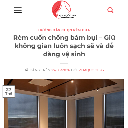
Chuyển
đến
nội
dung
HƯỚNG DẪN CHỌN RÈM CỬA
Rèm cuốn chống bám bụi – Giữ
không gian luôn sạch sẽ và dễ
dàng vệ sinh
ĐÃ ĐĂNG TRÊN
27/06/2026
BỞI
REMQUOCHUY
27
Th6