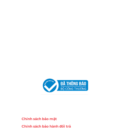
Hotline:
0906 51 5537 – 0282 253 5537
Xưởng Sản Xuất:
C30 Thành Thái, Phường 9, Quận 10,
TP.HCM
Email:
congtycancin@gmail.com
Chi nhánh Nha Trang
Địa Chỉ:
86 Đường 23 Tháng 10, Phương Sài, Nha
Trang, Khánh Hòa
Hotline:
0906 51 5537 – 0282 253 5537
Email:
congtycancin@gmail.com
Chi nhánh Hà Nội - Đà Nẵng
VPĐD Tại Hà Nội:
13BT3 Vạn Phúc, Hà Đông, Hà Nội
VPĐD Tại Đà Nẵng :
Số 403 Nguyễn Hữu Thọ, Phường
Khuê Trung, Quận Cẩm Lệ, TP. Đà Nẵng
Chính sách
Chính sách bảo mật
Chính sách bảo hành đổi trả