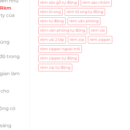
 đến như
rèm sáo gỗ tự động
rèm sáo nhôm
Rèm
rèm tổ ong
rèm tổ ong tự động
ty của
rèm tự động
rèm văn phòng
rèm văn phòng tự động
rèm vải
rèm vải 2 lớp
rèm zip
rèm zipper
cùng
rèm zipper ngoài trời
 độ trong
rèm zipper tự động
rèm zip tự động
gian làm
 cho
động có
 sáng