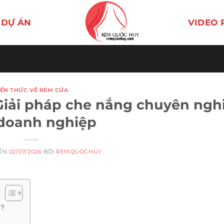
DỰ ÁN
VIDEO 
IẾN THỨC VỀ RÈM CỬA
Giải pháp che nắng chuyên ngh
doanh nghiệp
RÊN
02/07/2026
BỞI
REMQUOCHUY
g?