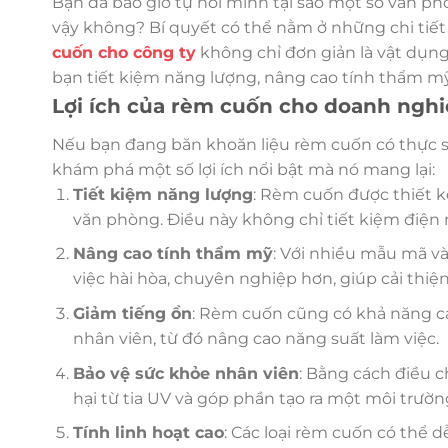
Bạn đã bao giờ tự hỏi mình tại sao một số văn p
vậy không? Bí quyết có thể nằm ở những chi tiết 
cuốn cho công ty
không chỉ đơn giản là vật dụng
bạn tiết kiệm năng lượng, nâng cao tính thẩm mỹ 
Lợi ích của rèm cuốn cho doanh ngh
Nếu bạn đang băn khoăn liệu rèm cuốn có thực 
khám phá một số lợi ích nổi bật mà nó mang lại:
Tiết kiệm năng lượng
: Rèm cuốn được thiết k
văn phòng. Điều này không chỉ tiết kiệm điện 
Nâng cao tính thẩm mỹ
: Với nhiều mẫu mã v
việc hài hòa, chuyên nghiệp hơn, giúp cải thiệ
Giảm tiếng ồn
: Rèm cuốn cũng có khả năng cá
nhân viên, từ đó nâng cao năng suất làm việc.
Bảo vệ sức khỏe nhân viên
: Bằng cách điều 
hại từ tia UV và góp phần tạo ra một môi trườ
Tính linh hoạt cao
: Các loại rèm cuốn có thể