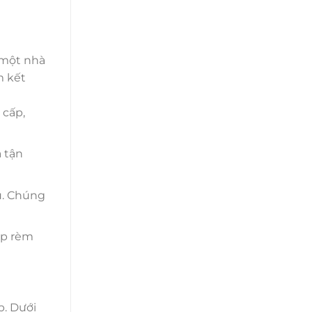
 một nhà
m kết
 cấp,
 tận
u. Chúng
áp rèm
p. Dưới