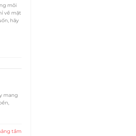
ựng môi
hỉ về mặt
uốn, hãy
uy mang
bền,
nâng tầm