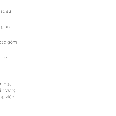
tạo sự
 gián
y bao gồm
 che
n ngại
bền vững
ng việc