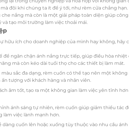
hòng lại trông chuyên nghiệp và hòa hợp với không gian
mà đôi khi chúng ta ít để ý tới, như rèm cửa chẳng hạn.
 che nắng mà còn là một giải pháp toàn diện giúp công 
và tạo môi trường làm việc thoải mái.
iệp
sự hữu ích cho doanh nghiệp của mình hay không, hãy 
ế để ngăn chặn ánh nắng trực tiếp, giúp điều hòa nhiệt
năng mà còn kéo dài tuổi thọ cho các thiết bị làm mát.
à màu sắc đa dạng, rèm cuốn có thể tạo nên một không 
n ấn tượng với khách hàng và nhân viên.
ch âm tốt, tạo ra một không gian làm việc yên tĩnh hơn
chỉnh ánh sáng tự nhiên, rèm cuốn giúp giảm thiểu tác 
ng làm việc lành mạnh hơn.
 dễ dàng cuốn lên hoặc xuống tùy thuộc vào nhu cầu ánh