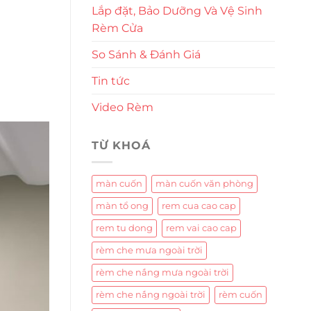
Lắp đặt, Bảo Dưỡng Và Vệ Sinh
Rèm Cửa
So Sánh & Đánh Giá
Tin tức
Video Rèm
TỪ KHOÁ
màn cuốn
màn cuốn văn phòng
màn tổ ong
rem cua cao cap
rem tu dong
rem vai cao cap
rèm che mưa ngoài trời
rèm che nắng mưa ngoài trời
rèm che nắng ngoài trời
rèm cuốn