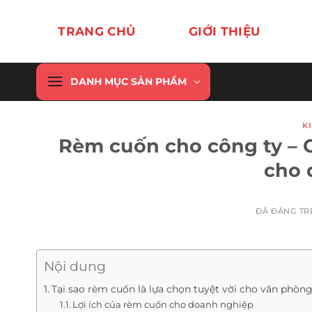
Chuyển
đến
TRANG CHỦ
GIỚI THIỆU
nội
dung
DANH MỤC SẢN PHẨM
K
Rèm cuốn cho công ty – 
cho 
ĐÃ ĐĂNG T
Nội dung
Tại sao rèm cuốn là lựa chọn tuyệt vời cho văn phòn
Lợi ích của rèm cuốn cho doanh nghiệp