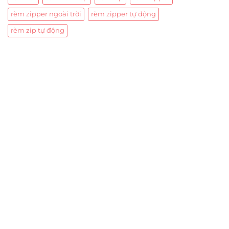
rèm zipper ngoài trời
rèm zipper tự động
rèm zip tự động
Trụ sở chính
CÔNG TY TNHH CAN CIN VIỆT NAM
Mã số thuế:
0317918046
Địa Chỉ:
606/42 Đường 3 Tháng 2, Phường Diên Hồng,
Thành phố Hồ Chí Minh (P.14 Q10).
Hotline:
0906 51 5537 – 0282 253 5537
Xưởng Sản Xuất:
C30 Thành Thái, Phường 9, Quận 10,
TP.HCM
Email:
congtycancin@gmail.com
Chi nhánh Nha Trang
Địa Chỉ:
86 Đường 23 Tháng 10, Phương Sài, Nha
Trang, Khánh Hòa