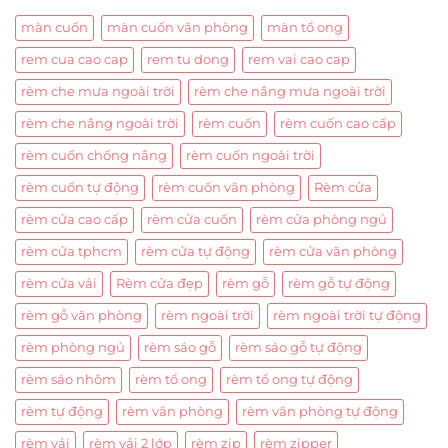
màn cuốn
màn cuốn văn phòng
màn tổ ong
rem cua cao cap
rem tu dong
rem vai cao cap
rèm che mưa ngoài trời
rèm che nắng mưa ngoài trời
rèm che nắng ngoài trời
rèm cuốn
rèm cuốn cao cấp
rèm cuốn chống nắng
rèm cuốn ngoài trời
rèm cuốn tự động
rèm cuốn văn phòng
Rèm cửa
rèm cửa cao cấp
rèm cửa cuốn
rèm cửa phòng ngủ
rèm cửa tphcm
rèm cửa tự động
rèm cửa văn phòng
rèm cửa vải
Rèm cửa đẹp
rèm gỗ
rèm gỗ tự động
rèm gỗ văn phòng
rèm ngoài trời
rèm ngoài trời tự động
rèm phòng ngủ
rèm sáo gỗ
rèm sáo gỗ tự động
rèm sáo nhôm
rèm tổ ong
rèm tổ ong tự động
rèm tự động
rèm văn phòng
rèm văn phòng tự động
rèm vải
rèm vải 2 lớp
rèm zip
rèm zipper