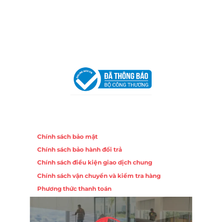
Hotline:
0906 51 5537 – 0282 253 5537
Email:
congtycancin@gmail.com
Chi nhánh Hà Nội - Đà Nẵng
VPĐD Tại Hà Nội:
13BT3 Vạn Phúc, Hà Đông, Hà Nội
VPĐD Tại Đà Nẵng :
Số 403 Nguyễn Hữu Thọ, Phường
Khuê Trung, Quận Cẩm Lệ, TP. Đà Nẵng
Chính sách
Chính sách bảo mật
Chính sách bảo hành đổi trả
Chính sách điều kiện giao dịch chung
Chính sách vận chuyển và kiểm tra hàng
Phương thức thanh toán