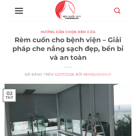
Chuyển
đến
nội
dung
HƯỚNG DẪN CHỌN RÈM CỬA
Rèm cuốn cho bệnh viện – Giải
pháp che nắng sạch đẹp, bền bỉ
và an toàn
ĐÃ ĐĂNG TRÊN
02/07/2026
BỞI
REMQUOCHUY
02
Th7