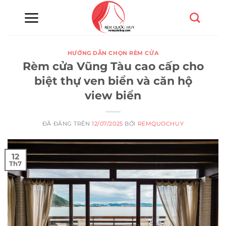
Chuyển
đến
nội
dung
HƯỚNG DẪN CHỌN RÈM CỬA
Rèm cửa Vũng Tàu cao cấp cho
biệt thự ven biển và căn hộ
view biển
ĐÃ ĐĂNG TRÊN
12/07/2025
BỞI
REMQUOCHUY
12
Th7