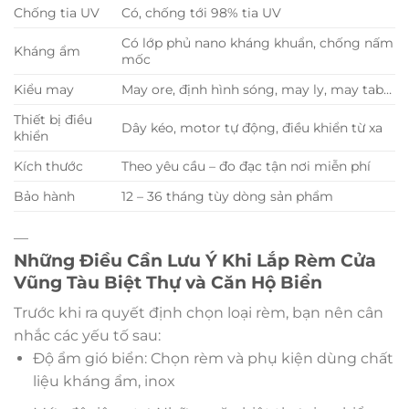
Chống tia UV
Có, chống tới 98% tia UV
Có lớp phủ nano kháng khuẩn, chống nấm
Kháng ẩm
mốc
Kiểu may
May ore, định hình sóng, may ly, may tab…
Thiết bị điều
Dây kéo, motor tự động, điều khiển từ xa
khiển
Kích thước
Theo yêu cầu – đo đạc tận nơi miễn phí
Bảo hành
12 – 36 tháng tùy dòng sản phẩm
—
Những Điều Cần Lưu Ý Khi Lắp Rèm Cửa
Vũng Tàu Biệt Thự và Căn Hộ Biển
Trước khi ra quyết định chọn loại rèm, bạn nên cân
nhắc các yếu tố sau:
Độ ẩm gió biển: Chọn rèm và phụ kiện dùng chất
liệu kháng ẩm, inox