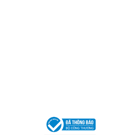
Trụ sở chính
CÔNG TY TNHH CAN CIN VIỆT NAM
Mã số thuế:
0317918046
Địa Chỉ:
606/42 Đường 3 Tháng 2, Phường Diên Hồng,
Thành phố Hồ Chí Minh (P.14 Q10).
Hotline:
0906 51 5537 – 0282 253 5537
Xưởng Sản Xuất:
C30 Thành Thái, Phường 9, Quận 10,
TP.HCM
Email:
congtycancin@gmail.com
Chi nhánh Nha Trang
Địa Chỉ:
86 Đường 23 Tháng 10, Phương Sài, Nha
Trang, Khánh Hòa
Hotline:
0906 51 5537 – 0282 253 5537
Email:
congtycancin@gmail.com
Chi nhánh Hà Nội - Đà Nẵng
VPĐD Tại Hà Nội:
13BT3 Vạn Phúc, Hà Đông, Hà Nội
VPĐD Tại Đà Nẵng :
Số 403 Nguyễn Hữu Thọ, Phường
Khuê Trung, Quận Cẩm Lệ, TP. Đà Nẵng